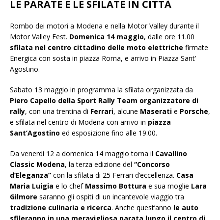
LE PARATE E LE SFILATE IN CITTÀ
Rombo dei motori a Modena e nella Motor Valley durante il
Motor Valley Fest.
Domenica 14 maggio
, dalle ore 11.00
sfilata nel centro cittadino delle moto elettriche
firmate
Energica con sosta in piazza Roma, e arrivo in Piazza Sant’
Agostino.
Sabato 13 maggio in programma la sfilata organizzata da
Piero Capello della Sport Rally Team organizzatore di
rally
, con una trentina di
Ferrari
, alcune
Maserati
e
Porsche
,
e sfilata nel centro di Modena con arrivo in
piazza
Sant’Agostino
ed esposizione fino alle 19.00.
Da venerdì 12 a domenica 14 maggio torna il
Cavallino
Classic Modena
, la terza edizione del
“Concorso
d’Eleganza”
con la sfilata di 25 Ferrari d’eccellenza.
Casa
Maria Luigia
e lo chef
Massimo Bottura
e sua moglie
Lara
Gilmore
saranno gli ospiti di un incantevole viaggio tra
tradizione culinaria e ricerca
. Anche quest’anno
le auto
sfileranno in una meravigliosa parata lungo il centro di