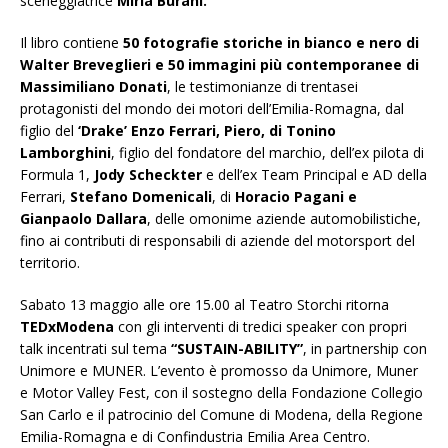
sceneggiatrice
Miria Burani.
Il libro contiene
50 fotografie storiche in bianco e nero di
Walter Breveglieri e 50 immagini più contemporanee di
Massimiliano Donati
, le testimonianze di trentasei
protagonisti del mondo dei motori dell’Emilia-Romagna, dal
figlio del
‘Drake’ Enzo Ferrari, Piero, di Tonino
Lamborghini
, figlio del fondatore del marchio, dell’ex pilota di
Formula 1,
Jody Scheckter
e dell’ex Team Principal e AD della
Ferrari,
Stefano Domenicali
, di
Horacio Pagani e
Gianpaolo Dallara
, delle omonime aziende automobilistiche,
fino ai contributi di responsabili di aziende del motorsport del
territorio.
Sabato 13 maggio alle ore 15.00 al Teatro Storchi ritorna
TEDxModena
con gli interventi di tredici speaker con propri
talk incentrati sul tema
“SUSTAIN-ABILITY”
, in partnership con
Unimore e MUNER. L’evento è promosso da Unimore, Muner
e Motor Valley Fest, con il sostegno della Fondazione Collegio
San Carlo e il patrocinio del Comune di Modena, della Regione
Emilia-Romagna e di Confindustria Emilia Area Centro.