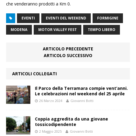
che venderanno prodotti a Km 0.
EVENTI
EVENTI DEL WEEKEND
FORMIGINE
MODENA
MOTOR VALLEY FEST
TEMPO LIBERO
ARTICOLO PRECEDENTE
ARTICOLO SUCCESSIVO
ARTICOLI COLLEGATI
Il Parco della Terramara compie vent’anni.
Le celebrazioni nel weekend del 25 aprile
26 Marzo 2024
Giovanni Botti
Coppia aggredita da una giovane
tossicodipendente
2 Maggio 2025
Giovanni Botti