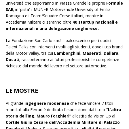
università che esporranno in Piazza Grande le proprie
Formule
SAE
; in ‘pista’ il MUNER Motorvehicle University of Emilia-
Romagna e i Team/Squadre Corse italiani, mentre in
Accademia Militare ci saranno oltre
40 startup nazionali e
internazionali e una delegazione ungherese.
La Fondazione San Carlo sarà il palcoscenico per i dodici
Talent Talks con interventi rivolti agli studenti, dove i top brand
della Motor Valley, tra cui
Lamborghini, Maserati, Dallara,
Ducati
, racconteranno ai futuri professionisti le competenze
richieste dal mondo del lavoro nel settore automotive.
LE MOSTRE
Al grande
ingegnere modenese
che fece vincere 7 titoli
mondiali alla Ferrari è dedicata l’esposizione dal titolo
“L’altra
storia dell’Ing. Mauro Forghieri”
allestita da Vision Up al
Cortile Giulio Cesare dell’Accademia Militare di Palazzo
Ducale
di Modena. Saranno esposti, tra gli altri, il prototipo