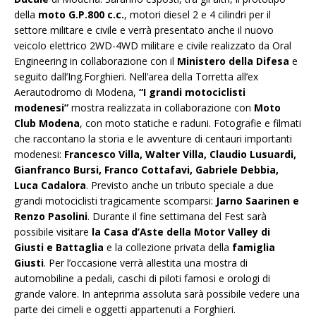
della
moto G.P.800 c.c.
, motori diesel 2 e 4 cilindri per il
settore militare e civile e verrà presentato anche il nuovo
veicolo elettrico 2WD-4WD militare e civile realizzato da Oral
Engineering in collaborazione con il
Ministero della Difesa
e
seguito dall’Ing.Forghieri. Nell’area della Torretta all’ex
Aerautodromo di Modena,
“I grandi motociclisti
modenesi”
mostra realizzata in collaborazione con
Moto
Club Modena
, con moto statiche e raduni. Fotografie e filmati
che raccontano la storia e le avventure di centauri importanti
modenesi:
Francesco Villa, Walter Villa, Claudio Lusuardi,
Gianfranco Bursi, Franco Cottafavi, Gabriele Debbia,
Luca Cadalora
. Previsto anche un tributo speciale a due
grandi motociclisti tragicamente scomparsi:
Jarno Saarinen e
Renzo Pasolini
. Durante il fine settimana del Fest sarà
possibile visitare
la Casa d’Aste della Motor Valley di
Giusti e Battaglia
e la collezione privata della
famiglia
Giusti
. Per l’occasione verrà allestita una mostra di
automobiline a pedali, caschi di piloti famosi e orologi di
grande valore. In anteprima assoluta sarà possibile vedere una
parte dei cimeli e oggetti appartenuti a Forghieri.