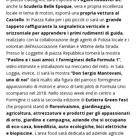
anche la
Scuderia Belle Epoque
, vera e propria eccellenza
locale in tema di motori, esporrà una
propria vettura al
Castello
. In Piazza Italia per i più piccoli ci sarà un
grande
tappeto raffigurante la segnaletica verticale e
orizzontale per apprendere i primi rudimenti di guida
,
realizzato con la collaborazione degli agenti di Polizia locale e i
volontari dell’Associazione Familiari e Vittime della Strada.
Presso le Loggette di piazza Repubblica tornerà la mostra
“Paolino e i suoi amici. I formiginesi della Formula 1”
,
video-interviste e installazioni sui meccanici del mito. In Sala
Loggia, invece, ci sarà la mostra
“Don Sergio Mantovani,
uno di noi”
darà risalto alla figura del parroco formiginese
appassionato di motori e amico di tanti piloti di Formula Uno
scomparso nel 2018. Nello stesso week end in centro a
Formigine ci sarà la seconda edizione di
Eutierra Green Fest
che proporrà stand di
florovivaismo, giardinaggio,
agricoltura, attrezzature e prodotti per gli appassionati
di orto, giardino e campagna, aziende che si occupano
di eco-casa, bioedilizia, auto ecologiche, bici elettriche
e biopiscine.
L’area food sarà dedicata ad aziende agricole