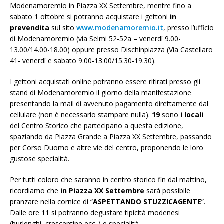
Modenamoremio in Piazza XX Settembre, mentre fino a
sabato 1 ottobre si potranno acquistare i gettoni
in
prevendita
sul sito
www.modenamoremio.it
, presso l’ufficio
di Modenamoremio (via Selmi 52-52a – venerdì 9.00-
13.00/14.00-18.00) oppure presso Dischinpiazza (Via Castellaro
41- venerdì e sabato 9.00-13.00/15.30-19.30).
I gettoni acquistati online potranno essere ritirati presso gli
stand di Modenamoremio il giorno della manifestazione
presentando la mail di avvenuto pagamento direttamente dal
cellulare (non è necessario stampare nulla).
19
sono
i locali
del Centro Storico che partecipano a questa edizione,
spaziando da Piazza Grande a Piazza XX Settembre, passando
per Corso Duomo e altre vie del centro, proponendo le loro
gustose specialità.
Per tutti coloro che saranno in centro storico fin dal mattino,
ricordiamo che
in Piazza XX Settembre
sarà possibile
pranzare nella cornice di “
ASPETTANDO STUZZICAGENTE
”.
Dalle ore 11 si potranno degustare tipicità modenesi
(burlenghi, crescentine ecc..) e specialità