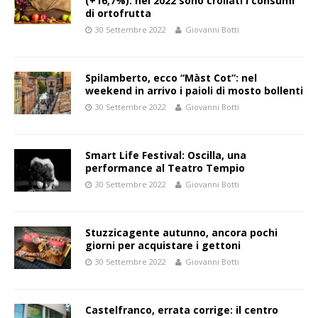
(+16,7%): nel 2022 sono crollati i consumi
di ortofrutta
30 Settembre 2022
Giovanni Botti
Spilamberto, ecco “Màst Cot”: nel
weekend in arrivo i paioli di mosto bollenti
30 Settembre 2022
Giovanni Botti
Smart Life Festival: Oscilla, una
performance al Teatro Tempio
30 Settembre 2022
Giovanni Botti
Stuzzicagente autunno, ancora pochi
giorni per acquistare i gettoni
30 Settembre 2022
Giovanni Botti
Castelfranco, errata corrige: il centro