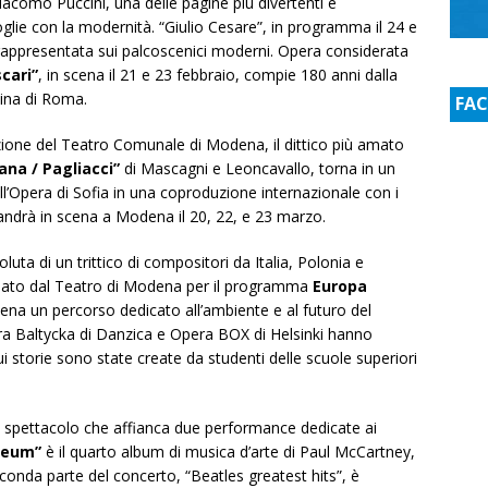
iacomo Puccini, una delle pagine più divertenti e
oglie con la modernità. “Giulio Cesare”, in programma il 24 e
più rappresentata sui palcoscenici moderni. Opera considerata
scari”
, in scena il 21 e 23 febbraio, compie 180 anni dalla
ina di Roma.
FA
zione del Teatro Comunale di Modena, il dittico più amato
ana / Pagliacci”
di Mascagni e Leoncavallo, torna in un
l’Opera di Sofia in una coproduzione internazionale con i
e andrà in scena a Modena il 20, 22, e 23 marzo.
oluta di un trittico di compositori da Italia, Polonia e
ideato dal Teatro di Modena per il programma
Europa
scena un percorso dedicato all’ambiente e al futuro del
a Baltycka di Danzica e Opera BOX di Helsinki hanno
i storie sono state create da studenti delle scuole superiori
no spettacolo che affianca due performance dedicate ai
Meum”
è il quarto album di musica d’arte di Paul McCartney,
onda parte del concerto, “Beatles greatest hits”, è