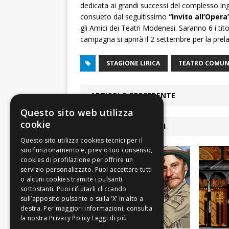
dedicata ai grandi successi del complesso ing
consueto dal seguitissimo
“Invito all’Opera
gli Amici dei Teatri Modenesi. Saranno 6 i ti
campagna si aprirà il 2 settembre per la prel
STAGIONE LIRICA
TEATRO COMUN
ARTICOLO PRECEDENTE
Questo sito web utilizza
cookie
ARTICOLI COLLEGATI
Leggi di più