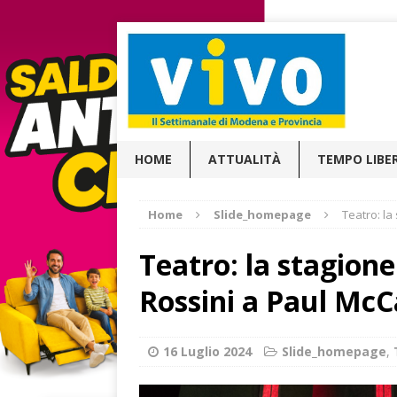
HOME
ATTUALITÀ
TEMPO LIBE
Home
Slide_homepage
Teatro: la
Teatro: la stagione
Rossini a Paul Mc
16 Luglio 2024
Slide_homepage
,