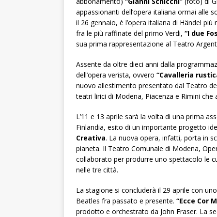
abbonamento)
“Gianni Schicchi”
(foto) di G
appassionanti dell’opera italiana ormai alle s
il 26 gennaio, è l’opera italiana di Händel 
fra le più raffinate del primo Verdi,
“I due Fo
sua prima rappresentazione al Teatro Argent
Assente da oltre dieci anni dalla programma
dell’opera verista, ovvero
“Cavalleria rustic
nuovo allestimento presentato dal Teatro del
teatri lirici di Modena, Piacenza e Rimini ch
L’11 e 13 aprile sarà la volta di una prima ass
Finlandia, esito di un importante progetto 
Creativa
. La nuova opera, infatti, porta in 
pianeta. Il Teatro Comunale di Modena, Oper
collaborato per produrre uno spettacolo le cu
nelle tre città.
La stagione si concluderà il 29 aprile con u
Beatles fra passato e presente.
“Ecce Cor 
prodotto e orchestrato da John Fraser. La sec