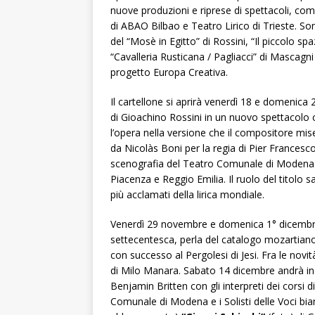
nuove produzioni e riprese di spettacoli, come
di ABAO Bilbao e Teatro Lirico di Trieste. So
del “Mosè in Egitto” di Rossini, “Il piccolo sp
“Cavalleria Rusticana / Pagliacci” di Mascagn
progetto Europa Creativa.
Il cartellone si aprirà venerdì 18 e domenica
di Gioachino Rossini in un nuovo spettacolo 
l’opera nella versione che il compositore mis
da Nicolàs Boni per la regia di Pier Francesc
scenografia del Teatro Comunale di Modena pe
Piacenza e Reggio Emilia. Il ruolo del titolo s
più acclamati della lirica mondiale.
Venerdì 29 novembre e domenica 1° dicemb
settecentesca, perla del catalogo mozartian
con successo al Pergolesi di Jesi. Fra le novi
di Milo Manara. Sabato 14 dicembre andrà in
Benjamin Britten con gli interpreti dei corsi d
Comunale di Modena e i Solisti delle Voci bi