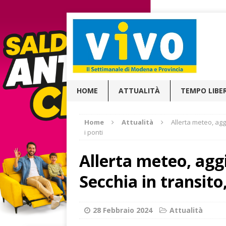
HOME
ATTUALITÀ
TEMPO LIBE
Home
Attualità
Allerta meteo, agg
i ponti
Allerta meteo, agg
Secchia in transito
28 Febbraio 2024
Attualità