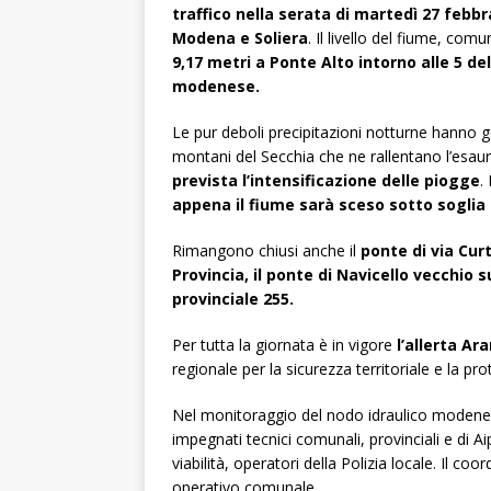
traffico nella serata di martedì 27 febb
Modena e Soliera
. Il livello del fiume, comu
9,17 metri a Ponte Alto intorno alle 5 de
modenese.
Le pur deboli precipitazioni notturne hanno gen
montani del Secchia che ne rallentano l’esaur
prevista l’intensificazione delle piogge
.
appena il fiume sarà sceso sotto soglia 
Rimangono chiusi anche il
ponte di via Cur
Provincia, il ponte di Navicello vecchio 
provinciale 255.
Per tutta la giornata è in vigore
l’allerta Ar
regionale per la sicurezza territoriale e la prot
Nel monitoraggio del nodo idraulico mode
impegnati tecnici comunali, provinciali e di Aip
viabilità, operatori della Polizia locale. Il co
operativo comunale.