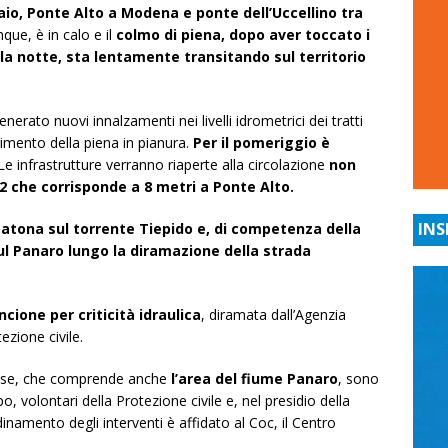
raio, Ponte Alto a Modena e ponte dell’Uccellino tra
nque, è in calo e il
colmo di piena, dopo aver toccato i
lla notte, sta lentamente transitando sul territorio
erato nuovi innalzamenti nei livelli idrometrici dei tratti
imento della piena in pianura.
Per il pomeriggio è
 Le infrastrutture verranno riaperte alla circolazione
non
2 che corrisponde a 8 metri a Ponte Alto.
INS
tatona sul torrente Tiepido e, di competenza della
sul Panaro lungo la diramazione della strada
ancione per criticità idraulica
, diramata dall’Agenzia
ezione civile.
nese, che comprende anche
l’area del fiume Panaro
, sono
o, volontari della Protezione civile e, nel presidio della
ordinamento degli interventi è affidato al Coc, il Centro