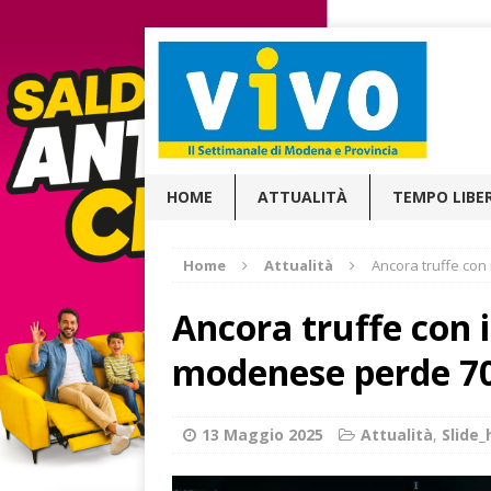
HOME
ATTUALITÀ
TEMPO LIBE
Home
Attualità
Ancora truffe con
Ancora truffe con i
modenese perde 7
13 Maggio 2025
Attualità
,
Slide