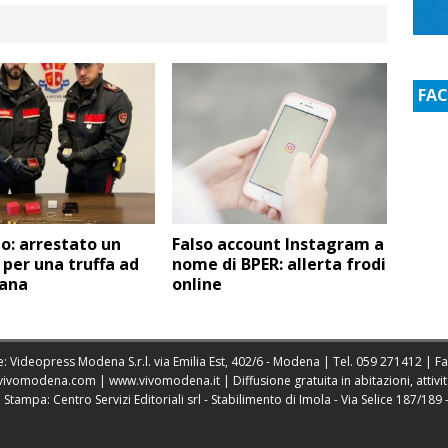
FA
o: arrestato un
Falso account Instagram a
per una truffa ad
nome di BPER: allerta frodi
iana
online
: Videopress Modena S.r.l. via Emilia Est, 402/6 - Modena | Tel.
059 271412
| F
vivomodena.com
|
www.vivomodena.it
| Diffusione gratuita in abitazioni, atti
ampa: Centro Servizi Editoriali srl - Stabilimento di Imola - Via Selice 187/189