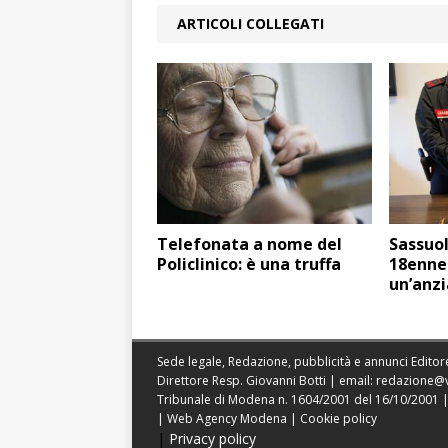
ARTICOLI COLLEGATI
Telefonata a nome del
Sassuol
Policlinico: è una truffa
18enne 
un’anz
Sede legale, Redazione, pubblicità e annunci Editore
Direttore Resp. Giovanni Botti | email:
redazione@
Tribunale di Modena n. 1604/2001 del 16/10/2001 | St
|
Web Agency Modena
|
Cookie policy
|
Privacy policy