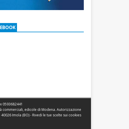
CEBOOK
ax
0593682441
vità commerciali, edicole di Modena. Autorizzazione
 - 40026 Imola (BO) -
Rivedi le tue scelte sui cookies