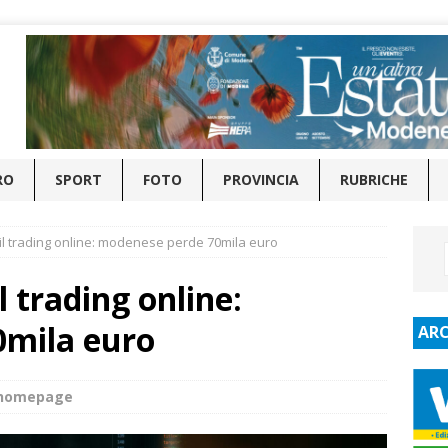
RO
SPORT
FOTO
PROVINCIA
RUBRICHE
 il trading online: modenese perde 70mila euro
l trading online:
0mila euro
ARC
_homepage