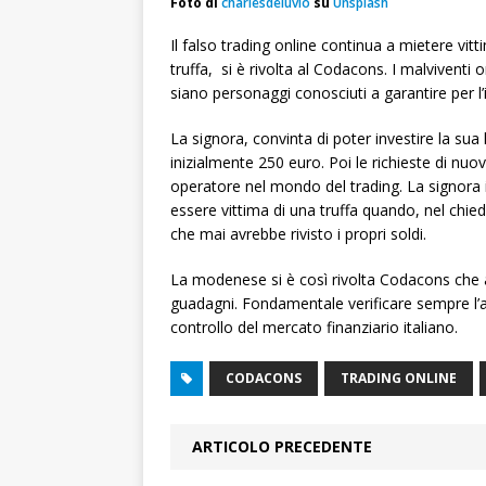
Foto di
charlesdeluvio
su
Unsplash
Il falso trading online continua a mietere vi
truffa, si è rivolta al Codacons. I malviventi 
siano personaggi conosciuti a garantire per l’i
La signora, convinta di poter investire la sua
inizialmente 250 euro. Poi le richieste di nuov
operatore nel mondo del trading. La signora i
essere vittima di una truffa quando, nel chie
che mai avrebbe rivisto i propri soldi.
La modenese si è così rivolta Codacons che an
guadagni. Fondamentale verificare sempre l’
controllo del mercato finanziario italiano.
CODACONS
TRADING ONLINE
ARTICOLO PRECEDENTE