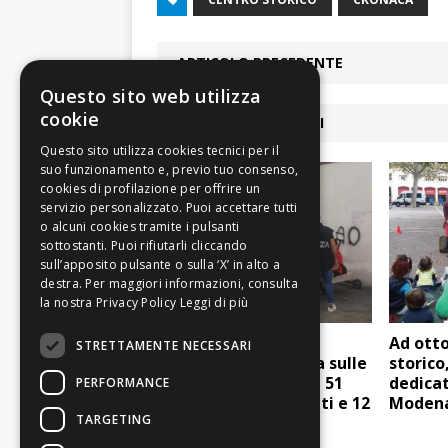
ARTICOLO PRECEDENTE
Questo sito web utilizza
cookie
ARTICOLI COLLEGATI
Leggi di più
Baby gang: chiuse le
Ad otto
STRETTAMENTE NECESSARI
indagini della polizia sulle
storico
azioni di due gruppi, 51
dedicat
PERFORMANCE
minorenni identificati e 12
Moden
TARGETING
denunciati