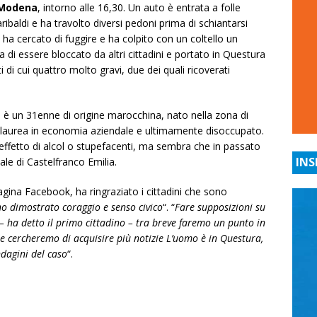
 Modena
, intorno alle 16,30. Un auto è entrata a folle
ribaldi e ha travolto diversi pedoni prima di schiantarsi
 ha cercato di fuggire e ha colpito con un coltello un
 di essere bloccato da altri cittadini e portato in Questura
iti di cui quattro molto gravi, due dei quali ricoverati
, è un 31enne di origine marocchina, nato nella zona di
laurea in economia aziendale e ultimamente disoccupato.
effetto di alcol o stupefacenti, ma sembra che in passato
INS
ale di Castelfranco Emilia.
pagina Facebook, ha ringraziato i cittadini che sono
o dimostrato coraggio e senso civico
“. “
Fare supposizioni su
– ha detto il primo cittadino – tra breve faremo un punto in
to e cercheremo di acquisire più notizie L’uomo è in Questura,
ndagini del caso
“.