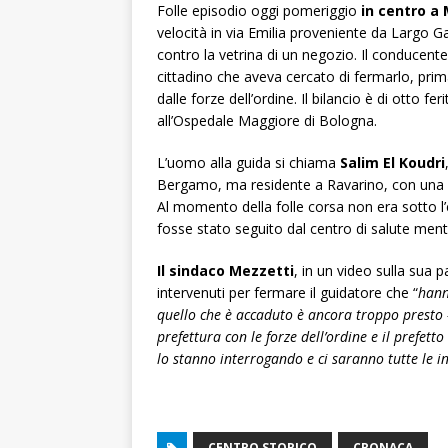
Folle episodio oggi pomeriggio
in centro a
velocità in via Emilia proveniente da Largo Ga
contro la vetrina di un negozio. Il conducente
cittadino che aveva cercato di fermarlo, prima
dalle forze dell’ordine. Il bilancio è di otto fer
all’Ospedale Maggiore di Bologna.
L’uomo alla guida si chiama
Salim El Koudri
Bergamo, ma residente a Ravarino, con una 
Al momento della folle corsa non era sotto l’
fosse stato seguito dal centro di salute ment
Il sindaco Mezzetti
, in un video sulla sua 
intervenuti per fermare il guidatore che “
hann
quello che è accaduto è ancora troppo presto 
prefettura con le forze dell’ordine e il prefet
lo stanno interrogando e ci saranno tutte le i
CENTRO STORICO
CRONACA