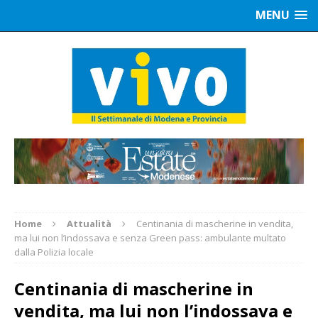
MENU
Home
Attualità
Centinania di mascherine in vendita,
ma lui non l’indossava e senza Green pass: ambulante multato
dalla Polizia locale
Centinania di mascherine in
vendita, ma lui non l’indossava e