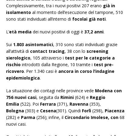
Complessivamente, tra i nuovi positivi 207 erano
già in
isolamento
al momento dell’esecuzione del tampone, 510
sono stati individuati all’interno di
focolai già noti
.
L’
età media
dei nuovi positivi di oggi è
37,2
anni
.
Sui
1.803
asintomatici
, 310 sono stati individuati grazie
all’attività di
contact tracing
, 38 con lo
screening
sierologico
, 105 attraverso i
test per le categorie a
rischio
introdotti dalla Regione, 10 tramite i
test pre-
ricovero
. Per 1.340 casi è
ancora in corso l’indagine
epidemiologica
.
La situazione dei contagi nelle province vede
Modena con
756 nuovi casi
, seguita da
Rimini
(624) e
Reggio
Emilia
(522). Poi
Ferrara
(371),
Ravenna
(353),
Bologna
(303) e
Cesena
(301). Quindi
Forlì
(298),
Piacenza
(282) e
Parma
(256); infine, il
Circondario Imolese
, con
68
nuovi casi.