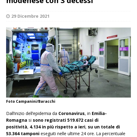
modenese con 3 decessi
29 Dicembre 2021
Foto Campanini/Baracchi
Dall’inizio dell’epidemia da
Coronavirus
, in
Emilia-
Romagna
si
sono registrati 519.672 casi di
positività
,
4.134 in più rispetto a ieri
,
su un totale di
53.364 tamponi
eseguiti nelle ultime 24 ore. La percentuale