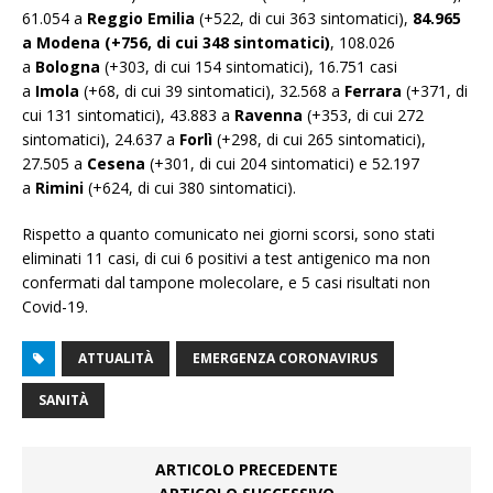
61.054 a
Reggio Emilia
(+522, di cui 363 sintomatici),
84.965
a Modena (+756, di cui 348 sintomatici)
, 108.026
a
Bologna
(+303, di cui 154 sintomatici), 16.751 casi
a
Imola
(+68, di cui 39 sintomatici), 32.568 a
Ferrara
(+371, di
cui 131 sintomatici), 43.883 a
Ravenna
(+353, di cui 272
sintomatici), 24.637 a
Forlì
(+298, di cui 265 sintomatici),
27.505 a
Cesena
(+301, di cui 204 sintomatici) e 52.197
a
Rimini
(+624, di cui 380 sintomatici).
Rispetto a quanto comunicato nei giorni scorsi, sono stati
eliminati 11 casi, di cui 6 positivi a test antigenico ma non
confermati dal tampone molecolare, e 5 casi risultati non
Covid-19.
ATTUALITÀ
EMERGENZA CORONAVIRUS
SANITÀ
ARTICOLO PRECEDENTE