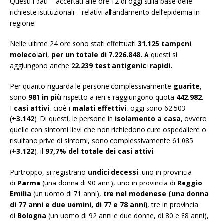
Questi i dati – accertati alle ore 12 di oggi sulla base delle
richieste istituzionali – relativi all’andamento dell’epidemia in
regione.
Nelle ultime 24 ore sono stati effettuati
31.125
tamponi
molecolari
,
per
un totale di 7.226.848
. A
questi si
aggiungono anche
22.239
test antigenici rapidi
.
Per quanto riguarda le persone complessivamente
guarite
,
sono
981 in più
rispetto a ieri e raggiungono quota
442.982
.
I
casi attivi
, cioè i
malati effettivi
, oggi sono 62.503
(
+3.142
). Di questi, le persone in
isolamento a casa
, ovvero
quelle con sintomi lievi che non richiedono cure ospedaliere o
risultano prive di sintomi, sono complessivamente 61.085
(
+3.122
), il
97,7% del totale dei casi attivi
.
Purtroppo, si registrano
undici
decessi
: uno in provincia
di
Parma
(una donna di 90 anni), uno in provincia di
Reggio
Emilia
(un uomo di 71 anni),
tre nel modenese (una donna
di 77 anni e due uomini, di 77 e 78 anni)
, tre in provincia
di
Bologna
(un uomo di 92 anni e due donne, di 80 e 88 anni),