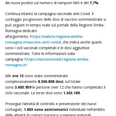
dei nuovi positivi sul numero di tamponi fatti è del
7,7%
.
Continua intanto la campagna vaccinale anti-Covid. Il
conteggio progressivo delle dosi di vaccino somministrate si
può seguire in tempo reale sul portale della Regione Emilia-
Romagna dedicato
all’argomento:
https://salute.regione.emilia-
romagna.it/vaccino-anti-covid
, che indica anche quanti
sono i cicli vaccinali completati e le dosi aggiuntive
somministrate. Tutte le informazioni sulla
campagna:
https://vaccinocovid.regione.emilia-
romagna.it/
Alle
ore 13
sono state somministrate
complessivamente
8.360.808 dosi
; sul totale
sono
3.605.959
le persone over 12 che hanno completato il
ciclo vaccinale. Le terze dosi sono
1.303.189
.
Prosegue l’attività di controllo e prevenzione: dei nuovi
contagiati,
1.803
sono asintomatici
individuati nell’ambito
delle attività di contact tracing e screening regionali.