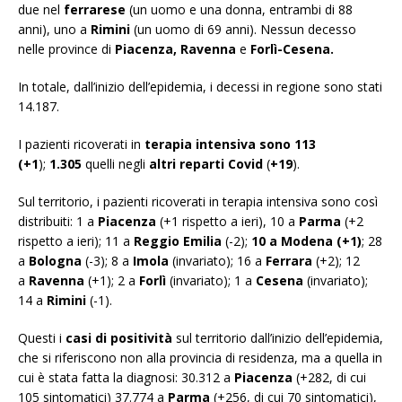
due nel
ferrarese
(un uomo e una donna, entrambi di 88
anni), uno a
Rimini
(un uomo di 69 anni). Nessun decesso
nelle province di
Piacenza
,
Ravenna
e
Forlì-Cesena
.
In totale, dall’inizio dell’epidemia, i decessi in regione sono stati
14.187.
I pazienti ricoverati in
terapia intensiva sono 113
(
+1
);
1.305
quelli negli
altri reparti Covid
(
+19
).
Sul territorio, i pazienti ricoverati in terapia intensiva sono così
distribuiti: 1 a
Piacenza
(+1 rispetto a ieri), 10 a
Parma
(+2
rispetto a ieri); 11 a
Reggio Emilia
(-2);
10 a Modena (+1)
; 28
a
Bologna
(-3); 8 a
Imola
(invariato); 16 a
Ferrara
(+2); 12
a
Ravenna
(+1); 2 a
Forlì
(invariato); 1 a
Cesena
(invariato);
14 a
Rimini
(-1).
Questi i
casi di positività
sul territorio dall’inizio dell’epidemia,
che si riferiscono non alla provincia di residenza, ma a quella in
cui è stata fatta la diagnosi: 30.312 a
Piacenza
(+282, di cui
105 sintomatici) 37.774 a
Parma
(+256, di cui 70 sintomatici),