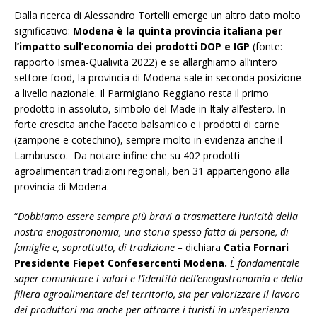
Dalla ricerca di Alessandro Tortelli emerge un altro dato molto
significativo:
Modena
è la quinta provincia italiana per
l’
impatto sull’
economia dei
prodotti DOP e IGP
(fonte:
rapporto Ismea-Qualivita 2022) e se allarghiamo all’intero
settore food, la provincia di Modena sale in seconda posizione
a livello nazionale. Il Parmigiano Reggiano resta il primo
prodotto in assoluto, simbolo del Made in Italy all’estero. In
forte crescita anche l’aceto balsamico e i prodotti di carne
(zampone e cotechino), sempre molto in evidenza anche il
Lambrusco. Da notare infine che su 402 prodotti
agroalimentari tradizioni regionali, ben 31 appartengono alla
provincia di Modena.
“
Dobbiamo essere sempre più bravi a trasmettere l’unicità della
nostra enogastronomia, una storia spesso fatta di persone, di
famiglie e, soprattutto, di tradizione –
dichiara
Catia Fornari
Presidente Fiepet Confesercenti Modena.
È fondamentale
saper
c
o
municare i valori e l’identità dell’enogastronomia e della
filiera agroalimentare del territorio, sia per valorizzare il lavoro
dei produttori ma anche per attrarre i turisti in un’esperienza