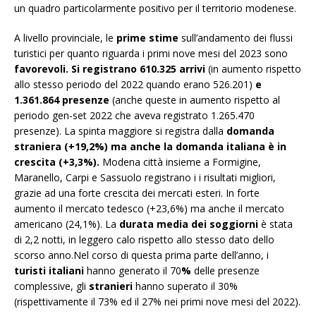
un quadro particolarmente positivo per il territorio modenese.
A livello provinciale, le
prime stime
sull’andamento dei flussi
turistici per quanto riguarda i primi nove mesi del 2023 sono
favorevoli
. Si registrano 610.325 arrivi
(in aumento rispetto
allo stesso periodo del 2022 quando erano 526.201)
e
1.361.864 presenze
(anche queste in aumento rispetto al
periodo gen-set 2022 che aveva registrato 1.265.470
presenze). La spinta maggiore si registra dalla
domanda
straniera (+19,2%) ma anche la domanda italiana è in
crescita (+3,3%)
.
Modena città insieme a Formigine,
Maranello, Carpi e Sassuolo registrano i i risultati migliori,
grazie ad una forte crescita dei mercati esteri. In forte
aumento il mercato tedesco (+23,6%) ma anche il mercato
americano (24,1%). La
durata media dei soggiorni
è stata
di 2,2 notti, in leggero calo rispetto allo stesso dato dello
scorso anno.Nel corso di questa prima parte dell’anno, i
turisti italiani
hanno generato il 70
%
delle presenze
complessive, gli
stranieri
hanno superato il 30%
(rispettivamente il 73% ed il 27% nei primi nove mesi del 2022).