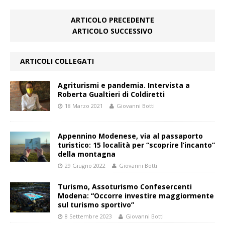
ARTICOLO PRECEDENTE
ARTICOLO SUCCESSIVO
ARTICOLI COLLEGATI
Agriturismi e pandemia. Intervista a
Roberta Gualtieri di Coldiretti
18 Marzo 2021
Giovanni Botti
Appennino Modenese, via al passaporto
turistico: 15 località per “scoprire l’incanto”
della montagna
29 Giugno 2022
Giovanni Botti
Turismo, Assoturismo Confesercenti
Modena: “Occorre investire maggiormente
sul turismo sportivo”
8 Settembre 2023
Giovanni Botti