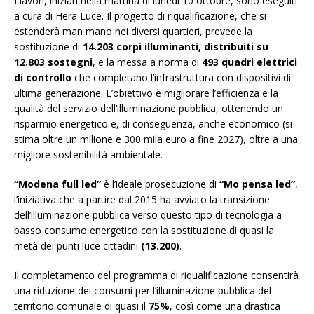
I lavori, iniziati nella mattina di lunedì 10 ottobre, sono eseguiti
a cura di Hera Luce. Il progetto di riqualificazione, che si
estenderà man mano nei diversi quartieri, prevede la
sostituzione di
14.203 corpi illuminanti, distribuiti su
12.803 sostegni
, e la messa a norma di
493 quadri elettrici
di controllo
che completano l’infrastruttura con dispositivi di
ultima generazione. L’obiettivo è migliorare l’efficienza e la
qualità del servizio dell’illuminazione pubblica, ottenendo un
risparmio energetico e, di conseguenza, anche economico (si
stima oltre un milione e 300 mila euro a fine 2027), oltre a una
migliore sostenibilità ambientale.
“Modena full led”
è l’ideale prosecuzione di
“Mo pensa led”
,
l’iniziativa che a partire dal 2015 ha avviato la transizione
dell’illuminazione pubblica verso questo tipo di tecnologia a
basso consumo energetico con la sostituzione di quasi la
metà dei punti luce cittadini
(13.200)
.
Il completamento del programma di riqualificazione consentirà
una riduzione dei consumi per l’illuminazione pubblica del
territorio comunale di quasi il
75%
, così come una drastica