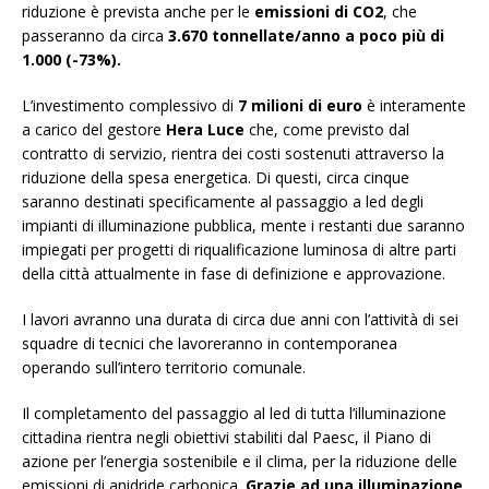
riduzione è prevista anche per le
emissioni di CO2
, che
passeranno da circa
3.670 tonnellate/anno a poco più di
1.000 (-73%).
L’investimento complessivo di
7 milioni di euro
è interamente
a carico del gestore
Hera Luce
che, come previsto dal
contratto di servizio, rientra dei costi sostenuti attraverso la
riduzione della spesa energetica. Di questi, circa cinque
saranno destinati specificamente al passaggio a led degli
impianti di illuminazione pubblica, mente i restanti due saranno
impiegati per progetti di riqualificazione luminosa di altre parti
della città attualmente in fase di definizione e approvazione.
I lavori avranno una durata di circa due anni con l’attività di sei
squadre di tecnici che lavoreranno in contemporanea
operando sull’intero territorio comunale.
Il completamento del passaggio al led di tutta l’illuminazione
cittadina rientra negli obiettivi stabiliti dal Paesc, il Piano di
azione per l’energia sostenibile e il clima, per la riduzione delle
emissioni di anidride carbonica.
Grazie ad una illuminazione