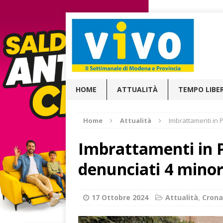
HOME
ATTUALITÀ
TEMPO LIBE
Home
Attualità
Imbrattamenti in 
Imbrattamenti in 
denunciati 4 minor
17 Ottobre 2024
Attualità
,
Cron