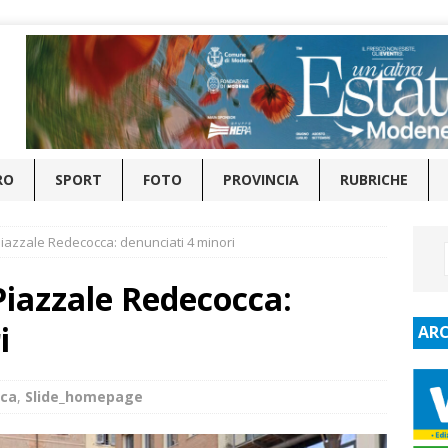
RO
SPORT
FOTO
PROVINCIA
RUBRICHE
Piazzale Redecocca: denunciati 4 minori
Piazzale Redecocca:
i
ARC
aca
,
Slide_homepage