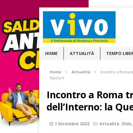
HOME
ATTUALITÀ
TEMPO LIBE
Home
Attualità
Incontro a Roma tr
fascia A
Incontro a Roma tr
dell’Interno: la Qu
1 Dicembre 2022
Attualità
,
Slid