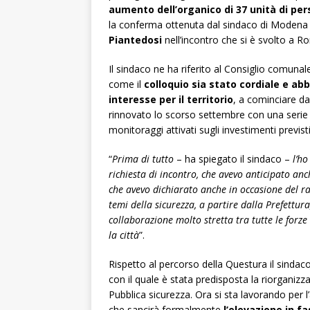
aumento dell’organico di 37 unità di pe
la conferma ottenuta dal sindaco di Moden
Piantedosi
nell’incontro che si è svolto a 
Il sindaco ne ha riferito al Consiglio comunal
come il
colloquio sia stato cordiale e abb
interesse per il territorio
, a cominciare d
rinnovato lo scorso settembre con una serie 
monitoraggi attivati sugli investimenti previsti
“
Prima di tutto
– ha spiegato il sindaco –
l’ho
richiesta di incontro, che avevo anticipato anc
che avevo dichiarato anche in occasione del rav
temi della sicurezza, a partire dalla Prefettura
collaborazione molto stretta tra tutte le forze
la città
”.
Rispetto al percorso della Questura il sindaco
con il quale è stata predisposta la riorganizzaz
Pubblica sicurezza. Ora si sta lavorando per 
che sancirà formalmente
l’elevazione in fa