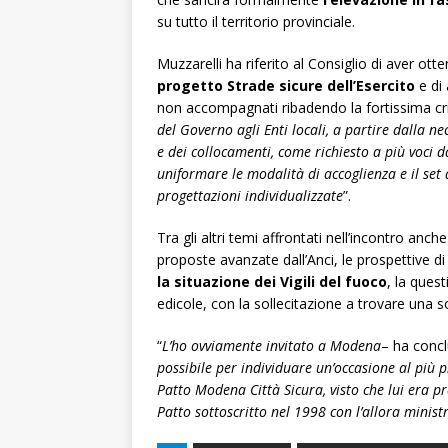
su tutto il territorio provinciale.
Muzzarelli ha riferito al Consiglio di aver ot
progetto Strade sicure dell’Esercito
e di 
non accompagnati ribadendo la fortissima criti
del Governo agli Enti locali, a partire dalla ne
e dei collocamenti, come richiesto a più voci d
uniformare le modalità di accoglienza e il set d
progettazioni individualizzate
”.
Tra gli altri temi affrontati nell’incontro anche
proposte avanzate dall’Anci, le prospettive di 
la situazione dei Vigili del fuoco
, la quest
edicole, con la sollecitazione a trovare una so
“
L’ho ovviamente invitato a Modena
– ha concl
possibile per individuare un’occasione al più p
Patto Modena Città Sicura, visto che lui era p
Patto sottoscritto nel 1998 con l’allora minist