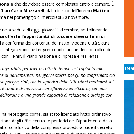
rsonale
che dovrebbe essere completato entro dicembre. È
a
Gian Carlo Muzzarelli
dal ministro dell’Interno
Matteo
Roma nel pomeriggio di mercoledì 30 novembre.
e nella seduta di oggi, giovedì 1 dicembre, sottolineando
ia offerto l’opportunità di toccare diversi temi di
alla conferma dei contenuti del Patto Modena Città Sicura
di integrazioni che tengono conto anche dei controlli e dei
 con il Pnrr, il Piano nazionale di ripresa e resilienza.
INS
 ringraziato per aver accolto in tempi così rapidi la mia
he ai parlamentari nei giorni scorsi, poi gli ho confermato ciò
e party e, cioè, che la squadra delle istituzioni modenesi sui
, è capace di muoversi con efficienza ed efficacia, con una
 dell’ordine e una grande capacità di relazione e dialogo con
 ha riepilogato come, sia stato licenziato l’Atto ordinativo
ione degli uffici centrali e periferici del Dipartimento della
l’atto conclusivo della complessa procedura, cioè il decreto
scia A
, con il conseguente aumento di organico e dotazioni