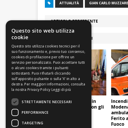
ATTUALITÀ
GIAN CARLO MUZZARE
ARTICOLO PRECEDENTE
Questo sito web utilizza
cookie
ARTICOLI COLLEGATI
Leggi di più
Il generale Figliuolo in
Incendi
STRETTAMENTE NECESSARI
Provincia: incontro con gli
Modena,
amministratori dei
ambula
PERFORMANCE
territori colpiti
Ferito 
TARGETING
Fuoco