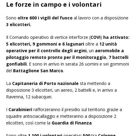
Le forze in campo
e i volontari
Sono
oltre 600 i vigili del fuoco
al lavoro con a disposizione
3 elicotteri.
Il Comando operativo di vertice interforze (
COVI
)
ha attivato:
5 elicotteri, 9 gommoni e 6 lagunari
oltre a
12 unità
operative per il controllo degli argini
, un
aeromobile a
pilotaggio remoto
pronto per il monitoraggio
,
7 battelli
gonfiabili
. E sono in arrivo in serata 26 uomini e sei gommoni
del
Battaglione San Marco
.
La
Capitaneria di Porto nazionale
sta mettendo a
disposizione 3 elicotteri, un aereo, 2 battelli e, in arrivo a
Ravenna, 12 subacquei.
I
Carabinieri
rafforzeranno il presidio sul territorio grazie a
squadre antisciacallaggio e metteranno a disposizione 2
elicotteri, così come la
Guardia di Finanza
.
Sono oltre
1.100 i volontari
operativi
: 500
tra
Colonne