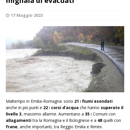
migliaia di evacuati
17 Maggio 2023
Maltempo in Emilia-Romagna: sono
21
i
fiumi esondati
anche in più punti e
22
i
corsi d’acqua
che hanno
superato il
livello 3
, massimo allarme. Aumentano a
35
i Comuni con
allagamenti
tra la Romagna e il Bolognese e a
48
quelli con
frane
, anche importanti, tra Reggio Emilia e Rimini.