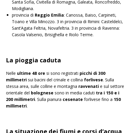
Santa Sofia, Civitella di Romagna, Galeata, Roncofreddo,
Modigliana.
provincia di
Reggio Emilia
: Canossa, Baiso, Carpineti,
Toano e Villa Minozzo. 3 in provincia di Rimini: Casteldelci,
Sant’Agata Feltria, Novafeltria. 3 in provincia di Ravenna:
Casola Valsenio, Brisighella e Riolo Terme.
La pioggia caduta
Nelle
ultime 48 ore
si sono registrati
picchi di 300
millimetri
sui bacini del crinale e collina
forlivese
. Sulla
stessa area, sulle colline e montagna
ravvenati
e sul settore
orientale del
bolognese
sono in media caduti
tra i 150 e i
200
millimetri
. Sulla pianura
cesenate
forlivese fino a
150
millimetri
.
La situazione dei fiumi e corsi d’acqua