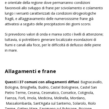
e orientale della regione dove permarranno condizioni
favorevoli allo sviluppo di frane per scivolamento e colamento
lungo i versanti caratterizzati da condizioni idrogeologiche
fragili, e all’aggravamento delle numerosissime frane già
attivatesi a seguito delle precipitazioni dei giorni scorsi.
Si prevedono valori di onda e marea sotto i livelli di attenzione;
tuttavia, si potrebbero generare localizzate esondazioni di
fiumi e canali alla foce, per le difficoltà di deflusso delle piene
in mare.
Allagamenti e frane
Questi i 37 comuni con allagamenti diffusi
: Bagnacavallo,
Bologna, Brisighella, Budrio, Castel Bolognese, Castel San
Pietro Terme, Cesena, Cesenatico, Conselice, Cotignola,
Faenza, Forlì, Imola, Medicina, Molinella, Mordano,
Massalombarda, Sant’Agata sul Santerno, Solarolo, Riolo
Terme, Gatteo Mare, Savignano sul Rubicone, Riccione,