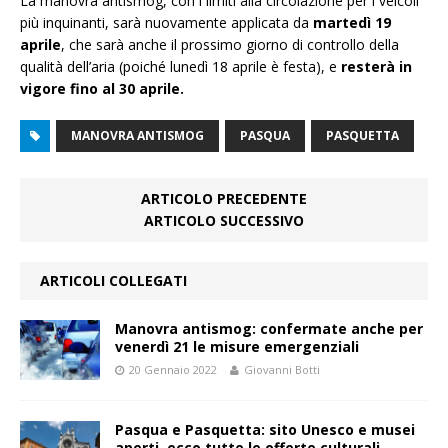
La manovra antismog, con i limiti alla circolazione per i veicoli
più inquinanti, sarà nuovamente applicata da
martedì 19
aprile
, che sarà anche il prossimo giorno di controllo della
qualità dell’aria (poiché lunedì 18 aprile è festa), e
resterà in
vigore fino al 30 aprile.
MANOVRA ANTISMOG
PASQUA
PASQUETTA
ARTICOLO PRECEDENTE
ARTICOLO SUCCESSIVO
ARTICOLI COLLEGATI
Manovra antismog: confermate anche per
venerdì 21 le misure emergenziali
20 Gennaio 2022
Giovanni Botti
Pasqua e Pasquetta: sito Unesco e musei
aperti, ecco tutte le offerte culturali