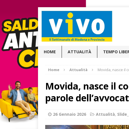
HOME
ATTUALITÀ
TEMPO LIBE
Home
Attualità
Movida, nasce il c
Movida, nasce il co
parole dell’avvoca
26 Gennaio 2026
Attualità
,
Slid