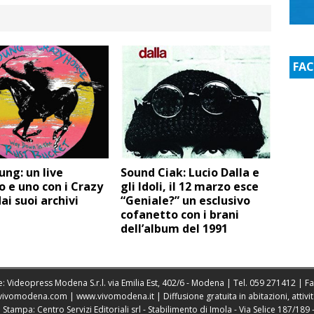
FA
ung: un live
Sound Ciak: Lucio Dalla e
o e uno con i Crazy
gli Idoli, il 12 marzo esce
ai suoi archivi
“Geniale?” un esclusivo
cofanetto con i brani
dell’album del 1991
: Videopress Modena S.r.l. via Emilia Est, 402/6 - Modena | Tel.
059 271412
| F
vivomodena.com
|
www.vivomodena.it
| Diffusione gratuita in abitazioni, atti
ampa: Centro Servizi Editoriali srl - Stabilimento di Imola - Via Selice 187/189