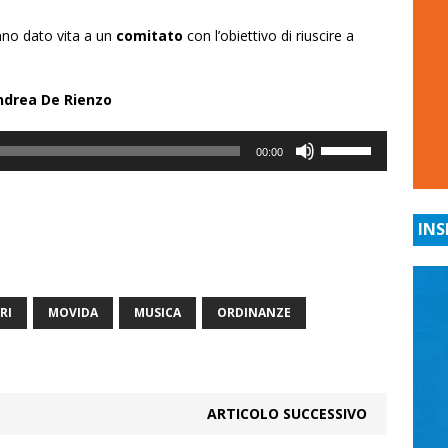
hanno dato vita a un
comitato
con l’obiettivo di riuscire a
ndrea De Rienzo
Usa
00:00
i
tasti
freccia
INS
su/giù
per
aumentare
o
RI
MOVIDA
MUSICA
ORDINANZE
diminuire
il
volume.
ARTICOLO SUCCESSIVO