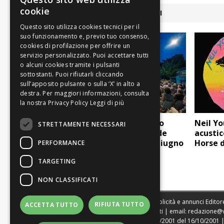
cookie
ARTICOLI COLLEGATI
Leggi di più
Torna il Castelfranco
Neil Yo
STRETTAMENTE NECESSARI
Blues Festival, grande
acustic
musica dal 19 al 21 giugno
Horse d
PERFORMANCE
TARGETING
NON CLASSIFICATI
Sede legale, Redazione, pubblicità e annunci Editore
RIFIUTA TUTTO
ACCETTA TUTTO
Direttore Resp. Giovanni Botti | email:
redazione@
Tribunale di Modena n. 1604/2001 del 16/10/2001 | St