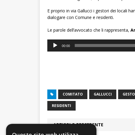
E proprio in via Gallucci i gestori dei locali 
dialogare con Comune e residenti.
Le parole dell’avvocato che li rappresenta,
A
Audio
00:00
Player
COMITATO
GALLUCCI
GESTO
RESIDENTI
ARTICOLO PRECEDENTE
Questo sito web utilizza