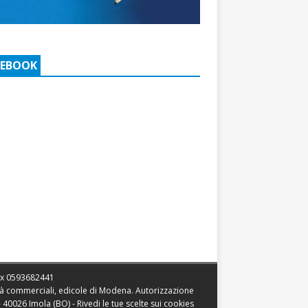
CEBOOK
ax
0593682441
vità commerciali, edicole di Modena. Autorizzazione
 - 40026 Imola (BO) -
Rivedi le tue scelte sui cookies