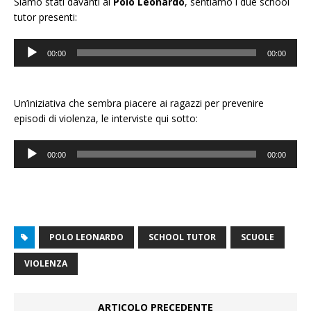
Siamo stati davanti al
Polo Leonardo
, sentiamo i due school
tutor presenti:
Audio
00:00
00:00
Player
Un’iniziativa che sembra piacere ai ragazzi per prevenire
episodi di violenza, le interviste qui sotto:
Audio
00:00
00:00
Player
POLO LEONARDO
SCHOOL TUTOR
SCUOLE
VIOLENZA
ARTICOLO PRECEDENTE