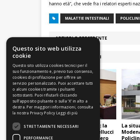
hanno età”, che vede fra i relatori esperti na
MALATTIE INTESTINALI
POLICLIN
ARTICOLO PRECEDENTE
Questo sito web utilizza
cookie
ARTICOLI COLLEGATI
Leggi di più
Giornata del Malato: la
La situ
STRETTAMENTE NECESSARI
visita di Mons. Castellucci
Modena:
all’Azienda Ospedaliero
Policlin
PERFORMANCE