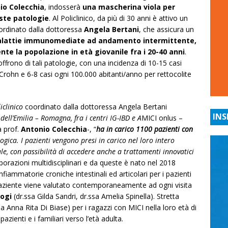
io Colecchia
, indosserà
una mascherina viola per
este patologie
. Al Policlinico, da più di 30 anni è attivo un
ordinato dalla dottoressa
Angela Bertani
, che assicura un
lattie immunomediate ad andamento intermittente,
te la popolazione in età giovanile fra i 20-40 anni
.
ffrono di tali patologie, con una incidenza di 10-15 casi
 Crohn e 6-8 casi ogni 100.000 abitanti/anno per rettocolite
iclinico
coordinato dalla dottoressa Angela Bertani
INS
dell’Emilia – Romagna, fra i centri IG-IBD e A
MICI onlus –
a prof.
Antonio Colecchia
-, “
ha in carico 1100 pazienti con
ogica. I pazienti vengono presi in carico nel loro intero
le, con passibilità di accedere anche a trattamenti innovatici
aborazioni multidisciplinari e da queste è nato nel 2018
infiammatorie croniche intestinali ed articolari per i pazienti
 paziente viene valutato contemporaneamente ad ogni visita
ogi
(dr.ssa Gilda Sandri, dr.ssa Amelia Spinella). Stretta
a Anna Rita Di Biase) per i ragazzi con MICI nella loro età di
azienti e i familiari verso l’età adulta.