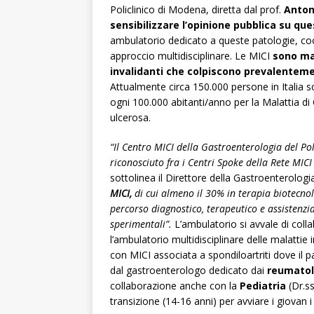
Policlinico di Modena, diretta dal prof.
Anton
sensibilizzare l’opinione pubblica su qu
ambulatorio dedicato a queste patologie, co
approccio multidisciplinare. Le MICI
sono ma
invalidanti che colpiscono prevalentemen
Attualmente circa 150.000 persone in Italia so
ogni 100.000 abitanti/anno per la Malattia di
ulcerosa.
“Il Centro MICI della Gastroenterologia del Pol
riconosciuto fra i Centri Spoke della Rete MICI 
sottolinea il Direttore della Gastroenterologi
MICI,
di cui almeno il 30% in terapia biotecnol
percorso diagnostico, terapeutico e assistenzia
sperimentali”.
L’ambulatorio si avvale di coll
l’ambulatorio multidisciplinare delle malattie 
con MICI associata a spondiloartriti dove il
dal gastroenterologo dedicato dai
reumatol
collaborazione anche con la
Pediatria
(Dr.ss
transizione (14-16 anni) per avviare i giovan i p