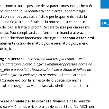
azione a tutto spessore del la parete intestinale, che può
modo discontinuo. Si manifesta con diarrea, addominalgia,
con stenosi, ascessi e fistole per le quali è richiesta la
 una flogosi superficiale della mucosa e si estende in
FA
ei casi si tratta di proctiti. Si caratterizza per diarrea mu
lgia. Può complicarsi con forme fulminanti o alterazioni
che richiedono l’intervento chirurgico.
Possono associarsi
ntemente di tipo dermatologico e reumatologico, meno
atologiche.
ngela Bertani
–
necessitano una terapia cronica. Nelle
rrere ad terapie biotecnologiche immunosoppressive anche ad
ggette a a possibili riacutizzazioni, necessitano di follow-up
i, radiologici ed endoscopici) periodici”.
All’ambulatorio si
 Curante e/o con la richiesta dello Specialista anche
controllo l’impegnativa viene rilasciata direttamente al termine
gresso annuale per la Giornata Mondiale
delle malattie
o da AMICI onlus e rivolto ai pazienti dal titolo “Le MICI non