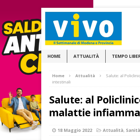
HOME
ATTUALITÀ
TEMPO LIBE
Home
Attualità
Salute: al Policli
intestinali
Salute: al Policlin
malattie infiammat
18 Maggio 2022
Attualità
,
Sanit