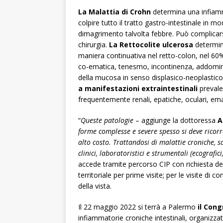
La Malattia di Crohn
determina una infiamm
colpire tutto il tratto gastro-intestinale in 
dimagrimento talvolta febbre. Può complicarsi 
chirurgia.
La Rettocolite ulcerosa
determina
maniera continuativa nel retto-colon, nel 60% d
co-ematica, tenesmo, incontinenza, addomina
della mucosa in senso displasico-neoplastico 
a manifestazioni extraintestinali
prevale
frequentemente renali, epatiche, oculari, em
“
Queste patologie
– aggiunge la dottoressa
A
forme complesse e severe spesso si deve rico
alto costo. Trattandosi di malattie croniche, so
clinici, laboratoristici e strumentali (ecografic
accede tramite percorso CIP con richiesta del
territoriale per prime visite; per le visite di 
della vista.
Il 22 maggio 2022 si terrà a Palermo
il Con
infiammatorie croniche intestinali, organizzat