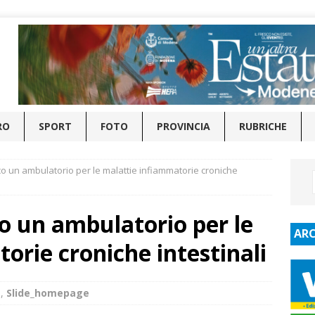
RO
SPORT
FOTO
PROVINCIA
RUBRICHE
nico un ambulatorio per le malattie infiammatorie croniche
ico un ambulatorio per le
ARC
orie croniche intestinali
à
,
Slide_homepage