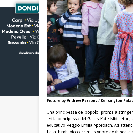
Picture by Andrew Parsons / Kensington Pala
Una principessa del popolo, pronta a stringer
ieri la principessa del Galles Kate Middleton,
educativo Reggio Emilia Approach. Ad attenderl
Italia, bimbi piccolissimi, signore agghindate 