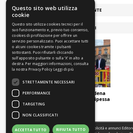
Questo sito web utilizza
ARTICOLO PRECEDENTE
cookie
ARTICOLI COLLEGATI
Leggi di più
STRETTAMENTE NECESSARI
Partiti anche da Modena
PERFORMANCE
per salutare la principessa
TARGETING
Kate
NON CLASSIFICATI
Sede legale, Redazione, pubblicità e annunci Editore
RIFIUTA TUTTO
ACCETTA TUTTO