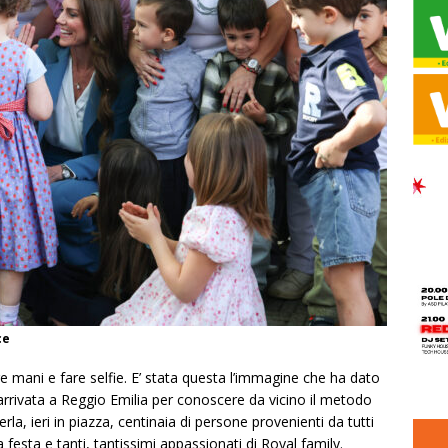
ce
e mani e fare selfie. E’ stata questa l’immagine che ha dato
 arrivata a Reggio Emilia per conoscere da vicino il metodo
a, ieri in piazza, centinaia di persone provenienti da tutti
a festa e tanti, tantissimi appassionati di Royal family.