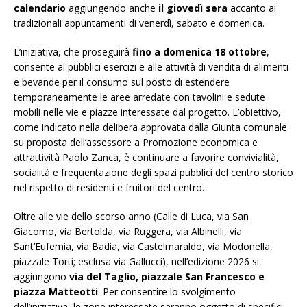
calendario
aggiungendo anche
il giovedì sera
accanto ai
tradizionali appuntamenti di venerdì, sabato e domenica.
L’iniziativa, che proseguirà
fino a domenica 18 ottobre
,
consente ai pubblici esercizi e alle attività di vendita di alimenti
e bevande per il consumo sul posto di estendere
temporaneamente le aree arredate con tavolini e sedute
mobili nelle vie e piazze interessate dal progetto. L’obiettivo,
come indicato nella delibera approvata dalla Giunta comunale
su proposta dell’assessore a Promozione economica e
attrattività Paolo Zanca, è continuare a favorire convivialità,
socialità e frequentazione degli spazi pubblici del centro storico
nel rispetto di residenti e fruitori del centro.
Oltre alle vie dello scorso anno (Calle di Luca, via San
Giacomo, via Bertolda, via Ruggera, via Albinelli, via
Sant’Eufemia, via Badia, via Castelmaraldo, via Modonella,
piazzale Torti; esclusa via Gallucci), nell’edizione 2026 si
aggiungono
via del Taglio, piazzale San Francesco e
piazza Matteotti
. Per consentire lo svolgimento
dell’iniziativa, le zone interessate saranno oggetto di specifici