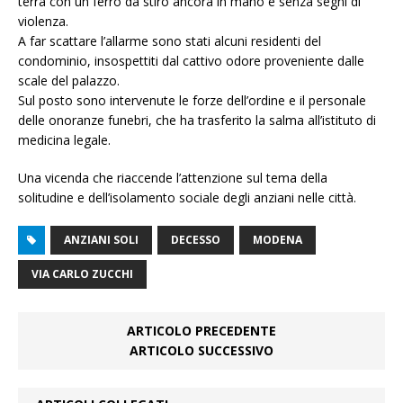
terra con un ferro da stiro ancora in mano e senza segni di
violenza.
A far scattare l’allarme sono stati alcuni residenti del
condominio, insospettiti dal cattivo odore proveniente dalle
scale del palazzo.
Sul posto sono intervenute le forze dell’ordine e il personale
delle onoranze funebri, che ha trasferito la salma all’istituto di
medicina legale.
Una vicenda che riaccende l’attenzione sul tema della
solitudine e dell’isolamento sociale degli anziani nelle città.
ANZIANI SOLI
DECESSO
MODENA
VIA CARLO ZUCCHI
ARTICOLO PRECEDENTE
ARTICOLO SUCCESSIVO