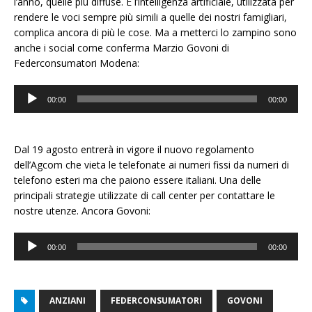
l’anno, quelle più diffuse. E l’intelligenza artificiale, utilizzata per
rendere le voci sempre più simili a quelle dei nostri famigliari,
complica ancora di più le cose. Ma a metterci lo zampino sono
anche i social come conferma Marzio Govoni di
Federconsumatori Modena:
Audio
00:00
00:00
Player
Dal 19 agosto entrerà in vigore il nuovo regolamento
dell’Agcom che vieta le telefonate ai numeri fissi da numeri di
telefono esteri ma che paiono essere italiani. Una delle
principali strategie utilizzate di call center per contattare le
nostre utenze. Ancora Govoni:
Audio
00:00
00:00
Player
ANZIANI
FEDERCONSUMATORI
GOVONI