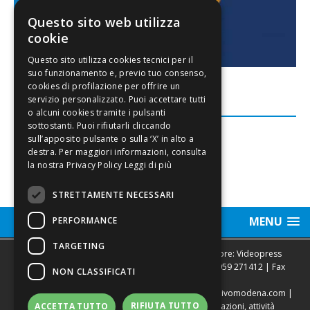
Questo sito web utilizza
cookie
FACEBOOK
Leggi di più
STRETTAMENTE NECESSARI
MENU
PERFORMANCE
TARGETING
Sede legale, Redazione, pubblicità e annunci Editore: Videopress
Modena S.r.l. via Emilia Est, 402/6 - Modena | Tel.
059 271412
| Fax
NON CLASSIFICATI
0593682441
Direttore Resp. Giovanni Botti | email:
redazione@vivomodena.com
|
RIFIUTA TUTTO
www.vivomodena.it
| Diffusione gratuita in abitazioni, attività
ACCETTA TUTTO