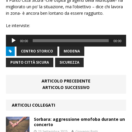
Il Punto Città Sicura -che ospita gli agenti della Municipale- ha
migliorato un po’ la situazione, ma l’obiettivo – dice chi lavora
in zona- è ancora ben lontano da essere raggiunto.
Le interviste:
Audio
00:00
00:00
Player
CENTRO STORICO
MODENA
PUNTO CITTÀ SICURA
SICUREZZA
ARTICOLO PRECEDENTE
ARTICOLO SUCCESSIVO
ARTICOLI COLLEGATI
Sorbara: aggressione omofoba durante un
concerto
23 Settembre 2025
Giovanni Botti