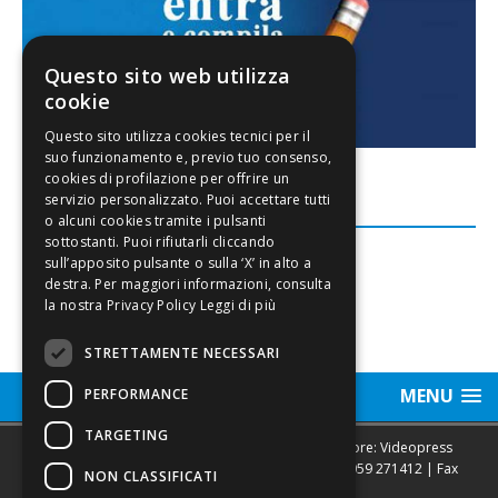
Questo sito web utilizza
cookie
FACEBOOK
Leggi di più
STRETTAMENTE NECESSARI
MENU
PERFORMANCE
TARGETING
Sede legale, Redazione, pubblicità e annunci Editore: Videopress
Modena S.r.l. via Emilia Est, 402/6 - Modena | Tel.
059 271412
| Fax
NON CLASSIFICATI
0593682441