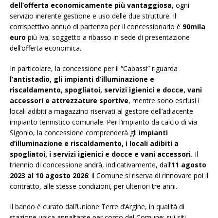
dell’offerta economicamente più vantaggiosa
, ogni
servizio inerente gestione e uso delle due strutture. Il
corrispettivo annuo di partenza per il concessionario è
90mila
euro
più Iva, soggetto a ribasso in sede di presentazione
dell’offerta economica.
In particolare, la concessione per il “Cabassi” riguarda
l’antistadio, gli impianti d’illuminazione e
riscaldamento, spogliatoi, servizi igienici e docce, vani
accessori e attrezzature sportive
, mentre sono esclusi i
locali adibiti a magazzino riservati al gestore dell’adiacente
impianto tennistico comunale. Per l’impianto da calcio di via
Sigonio, la concessione comprenderà gli
impianti
d’illuminazione e riscaldamento, i locali adibiti a
spogliatoi, i servizi igienici e docce e vani accessori.
Il
triennio di concessione andrà, indicativamente, dall’
11 agosto
2023 al 10 agosto 2026
: il Comune si riserva di rinnovare poi il
contratto, alle stesse condizioni, per ulteriori tre anni.
Il bando è curato dall’Unione Terre d’Argine, in qualità di
stazione unica appaltante per conto del Comune: sui siti