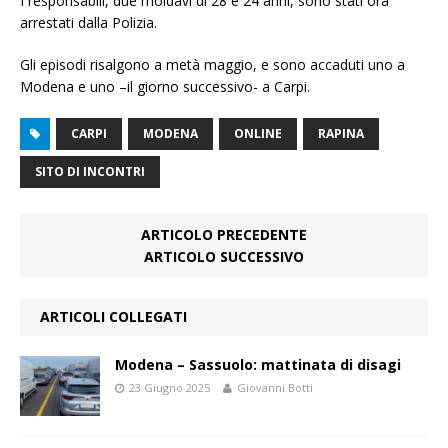
I responsabili, due moldavi di 28 e 24 anni, sono stati ora
arrestati dalla Polizia.
Gli episodi risalgono a metà maggio, e sono accaduti uno a
Modena e uno –il giorno successivo- a Carpi.
CARPI
MODENA
ONLINE
RAPINA
SITO DI INCONTRI
ARTICOLO PRECEDENTE
ARTICOLO SUCCESSIVO
ARTICOLI COLLEGATI
Modena – Sassuolo: mattinata di disagi
23 Giugno 2025
Giovanni Botti