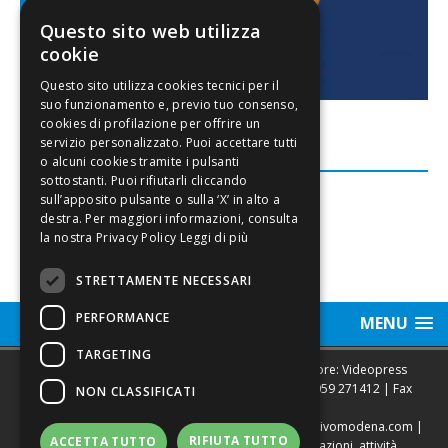
Questo sito web utilizza
cookie
FACEBOOK
Leggi di più
STRETTAMENTE NECESSARI
PERFORMANCE
MENU
TARGETING
Sede legale, Redazione, pubblicità e annunci Editore: Videopress
Modena S.r.l. via Emilia Est, 402/6 - Modena | Tel.
059 271412
| Fax
NON CLASSIFICATI
0593682441
Direttore Resp. Giovanni Botti | email:
redazione@vivomodena.com
|
RIFIUTA TUTTO
ACCETTA TUTTO
www.vivomodena.it
| Diffusione gratuita in abitazioni, attività