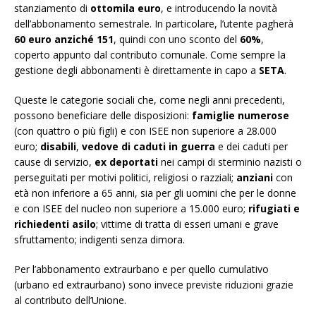
stanziamento di
ottomila euro
, e introducendo la novità
dell’abbonamento semestrale. In particolare, l’utente pagherà
60 euro anziché 151
, quindi con uno sconto del
60%
,
coperto appunto dal contributo comunale. Come sempre la
gestione degli abbonamenti è direttamente in capo a
SETA
.
Queste le categorie sociali che, come negli anni precedenti,
possono beneficiare delle disposizioni:
famiglie numerose
(con quattro o più figli) e con ISEE non superiore a 28.000
euro;
disabili
,
vedove di caduti in guerra
e dei caduti per
cause di servizio,
ex deportati
nei campi di sterminio nazisti o
perseguitati per motivi politici, religiosi o razziali;
anziani
con
età non inferiore a 65 anni, sia per gli uomini che per le donne
e con ISEE del nucleo non superiore a 15.000 euro;
rifugiati e
richiedenti asilo
; vittime di tratta di esseri umani e grave
sfruttamento; indigenti senza dimora.
Per l’abbonamento extraurbano e per quello cumulativo
(urbano ed extraurbano) sono invece previste riduzioni grazie
al contributo dell’Unione.