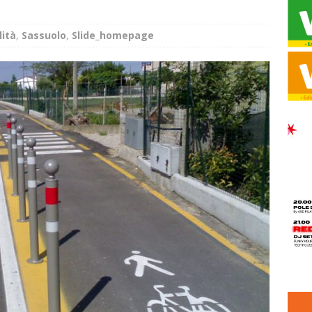
lità
,
Sassuolo
,
Slide_homepage