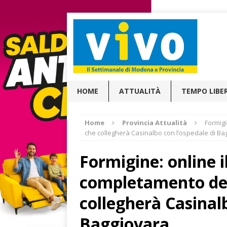
HOME
ATTUALITÀ
TEMPO LIBE
Home
Provincia Attualità
Formigi
che collegherà Casinalbo con l’ospedale di Ba
Formigine: online i
completamento dell
collegherà Casinalb
Baggiovara