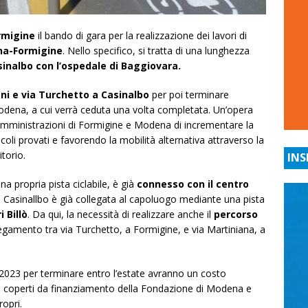
rmigine
il bando di gara per la realizzazione dei lavori di
ena-Formigine
. Nello specifico, si tratta di una lunghezza
inalbo con l’ospedale di Baggiovara.
ani e via Turchetto a Casinalbo
per poi terminare
odena, a cui verrà ceduta una volta completata. Un’opera
e Amministrazioni di Formigine e Modena di incrementare la
eicoli provati e favorendo la mobilità alternativa attraverso la
torio.
INS
na propria pista ciclabile, è già
connesso con il centro
i Casinallbo è già collegata al capoluogo mediante una pista
i Billò
. Da qui, la necessità di realizzare anche il
percorso
llegamento tra via Turchetto, a Formigine, e via Martiniana, a
l 2023 per terminare entro l’estate avranno un costo
a
coperti da finanziamento della Fondazione di Modena e
opri.