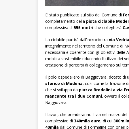
E’ stato pubblicato sul sito del Comune di
Fo
completamento della
pista ciclabile Mod
complessiva di
555 metri
che collegherà
Cas
La ciclabile partirà dall’incrocio tra
via Vedri
integralmente nel territorio del Comune di M
necessaria e coerente con gli obiettivi dell
mobilità sostenibile riducendo l’utilizzo dei v
creazione di percorsi di collegamento sul terri
Il polo ospedaliero di Baggiovara, dotato di u
storico di Modena
, così come la frazione d
che si sviluppa da
piazza Brodolini a via Err
mancante tra i due Comuni
, ovvero il co
Baggiovara.
I lavori, che prenderanno il via nel marzo de
complessivo di
340mila euro
, di cui
300mil
40mila
dal Comune di Formigine con oneri pr