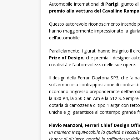
Automobile International di
Parigi
, giunto a
premio alla vettura del Cavallino Ramp
Questo autorevole riconoscimento intende prem
hanno maggiormente impressionato la giuria
dell’automobile.
Parallelamente, i giurati hanno insignito il di
Prize of Design
, che premia il designer autom
creatività e l’autorevolezza delle sue opere.
Il design della Ferrari Daytona SP3, che fa pa
sull’armoniosa contrapposizione di contrasti: 
ricordano l’ingresso preponderante dell’aero
la 330 P4, la 350 Can-Am e la 512 S. Sempre d
dotarla di carrozzeria di tipo ‘Targa’ con tett
uniche e gli garantisce al contempo grande fru
Flavio Manzoni, Ferrari Chief Design Offi
in maniera inequivocabile la qualità e l’eccell
l’onore di dirigere, nonché la raffinatezza del