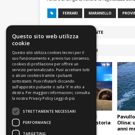
FERRARI
MARANELLO
PROVI
ARTICOLO PRECEDENTE
Questo sito web utilizza
cookie
ARTICOLI COLLEGATI
Leggi di più
STRETTAMENTE NECESSARI
Maranello: sabato al
Pavullo
Mabic la misteriosa storia
Olina: 
PERFORMANCE
dell’aereo fantasma
anni m
TARGETING