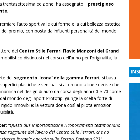
lla trentasettesima edizione, ha assegnato il
prestigioso
ante
.
iare l’auto sportiva le cui forme e la cui bellezza estetica
 del premio, composta da influenti personalità del mondo
rettore del
Centro Stile Ferrari Flavio Manzoni del Grand
obilistico distintosi nel corso dell’anno per l’originalità, la
INS
rte del
segmento ‘Icona’ della gamma Ferrari
, si basa
superfici plastiche e sensuali si alternano a linee decise che
dinamica nel design di auto da corsa degli anni 60 e 70 come
al mondo degli Sport Prototipi giunge la scelta forte di
o rigido rimovibile: la vettura dona così al pilota emozioni
ibilità.
cer
:
“Questi due importantissimi riconoscimenti testimoniano
enza raggiunte dal lavoro del Centro Stile Ferrari, che ho
la ricerca formale operata sulla Ferrari Daytona SP3”
.