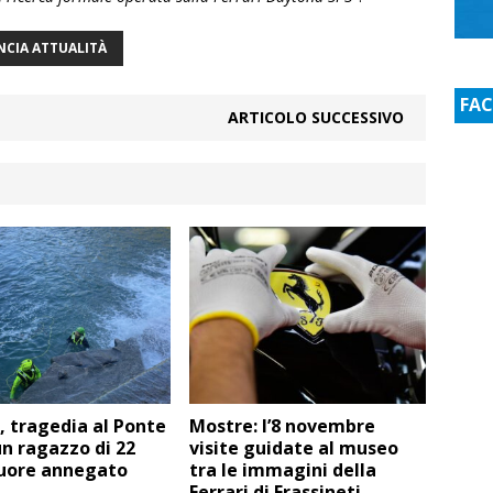
NCIA ATTUALITÀ
FA
ARTICOLO SUCCESSIVO
, tragedia al Ponte
Mostre: l’8 novembre
un ragazzo di 22
visite guidate al museo
uore annegato
tra le immagini della
Ferrari di Frassineti