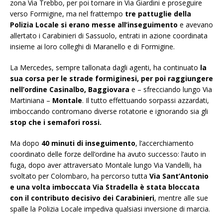
zona Via Trebbo, per poi tornare in Via Giardini e proseguire
verso Formigine, ma nel frattempo
tre pattuglie della
Polizia Locale si erano messe all’inseguimento
e avevano
allertato i Carabinieri di Sassuolo, entrati in azione coordinata
insieme ai loro colleghi di Maranello e di Formigine.
La Mercedes, sempre tallonata dagli agenti, ha continuato
la
sua corsa per le strade formiginesi, per poi raggiungere
nell’ordine Casinalbo, Baggiovara
e – sfrecciando lungo Via
Martiniana –
Montale
. Il tutto effettuando sorpassi azzardati,
imboccando contromano diverse rotatorie e ignorando sia gli
stop che i semafori rossi.
Ma dopo
40 minuti di inseguimento
, l’accerchiamento
coordinato delle forze dell’ordine ha avuto successo: l’auto in
fuga, dopo aver attraversato Montale lungo Via Vandelli, ha
svoltato per Colombaro, ha percorso tutta
Via Sant’Antonio
e una volta imboccata Via Stradella è stata bloccata
con il contributo decisivo dei Carabinieri
, mentre alle sue
spalle la Polizia Locale impediva qualsiasi inversione di marcia.