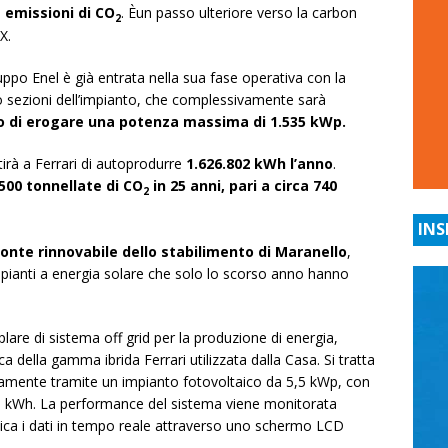
 emissioni di CO
. Èun passo ulteriore verso la carbon
2
X.
uppo Enel è già entrata nella sua fase operativa con la
ro sezioni dell’impianto, che complessivamente sarà
ado di erogare una potenza massima di 1.535 kWp.
irà a Ferrari di autoprodurre
1.626.802 kWh l’anno
.
500 tonnellate di CO
in 25 anni, pari a circa 740
2
INS
onte rinnovabile dello stabilimento di Maranello
,
ianti a energia solare che solo lo scorso anno hanno
lare di sistema off grid per la produzione di energia,
ca della gamma ibrida Ferrari utilizzata dalla Casa. Si tratta
vamente tramite un impianto fotovoltaico da 5,5 kWp, con
 20 kWh. La performance del sistema viene monitorata
a i dati in tempo reale attraverso uno schermo LCD