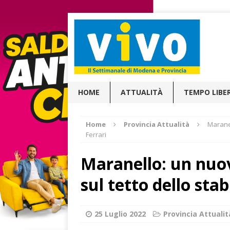
HOME
ATTUALITÀ
TEMPO LIBE
Home
Provincia Attualità
Maranel
Ferrari
Maranello: un nuo
sul tetto dello sta
25 Luglio 2022
Provincia Attualit