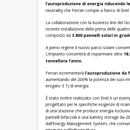
l’autoproduzione di energia riducendo le
neutrality che Ferrari compie a fianco di Enel 
La collaborazione con la business line del Gr
recente installazione della prima delle quatt
composto da
3.800 pannelli solari in gr
A pieno regime il nuovo parco solare consent
L’impianto consentirà di risparmiare oltre
18.
tonnellate l’anno.
Ferrari incrementerà
l’autoproduzione da f
aumentando del 200% la potenza dei suoi imp
erogato 3 TJ di energia.
È stato inoltre realizzato con Enel X un esemp
progettato per le specifiche esigenze di ricari
di una stazione che produce energia esclusi
pannelli bifacciali e una battery storage da
dall’Energy Management System, che comunic
integrato nell’infrastruttura.