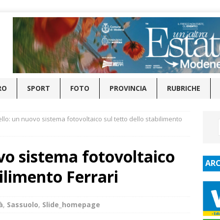
RO
SPORT
FOTO
PROVINCIA
RUBRICHE
lo: un nuovo sistema fotovoltaico sul tetto dello stabilimento
vo sistema fotovoltaico
ARC
bilimento Ferrari
à
,
Sassuolo
,
Slide_homepage