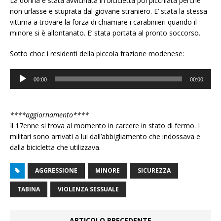
La donna è stata avvicinata in bicicletta poi picchiata perché
non urlasse e stuprata dal giovane straniero. E’ stata la stessa
vittima a trovare la forza di chiamare i carabinieri quando il
minore si è allontanato. E’ stata portata al pronto soccorso.
Sotto choc i residenti della piccola frazione modenese:
Audio
00:00
00:00
Player
****aggiornamento****
Il 17enne si trova al momento in carcere in stato di fermo. I
militari sono arrivati a lui dall’abbigliamento che indossava e
dalla bicicletta che utilizzava.
AGGRESSIONE
MINORE
SICUREZZA
TABINA
VIOLENZA SESSUALE
ARTICOLO PRECEDENTE