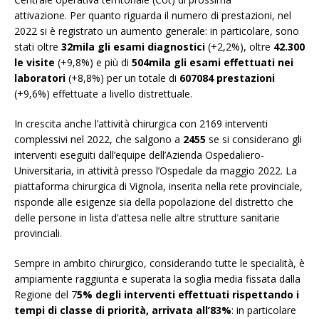
attivazione. Per quanto riguarda il numero di prestazioni, nel
2022 si è registrato un aumento generale: in particolare, sono
stati oltre
32mila gli esami diagnostici
(+2,2%), oltre
42.300
le visite
(+9,8%) e più di
504mila gli esami effettuati nei
laboratori
(+8,8%) per un totale di
607084 prestazioni
(+9,6%) effettuate a livello distrettuale.
In crescita anche l’attività chirurgica con 2169 interventi
complessivi nel 2022, che salgono a
2455
se si considerano gli
interventi eseguiti dall’equipe dell’Azienda Ospedaliero-
Universitaria, in attività presso l’Ospedale da maggio 2022. La
piattaforma chirurgica di Vignola, inserita nella rete provinciale,
risponde alle esigenze sia della popolazione del distretto che
delle persone in lista d’attesa nelle altre strutture sanitarie
provinciali.
Sempre in ambito chirurgico, considerando tutte le specialità, è
ampiamente raggiunta e superata la soglia media fissata dalla
Regione del 7
5% degli interventi effettuati rispettando i
tempi di classe di priorità, arrivata all’83%
: in particolare