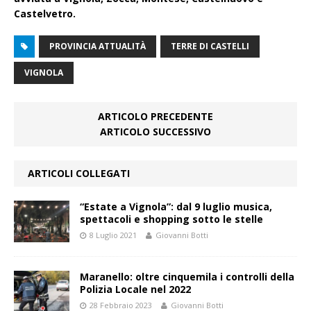
Castelvetro.
PROVINCIA ATTUALITÀ
TERRE DI CASTELLI
VIGNOLA
ARTICOLO PRECEDENTE
ARTICOLO SUCCESSIVO
ARTICOLI COLLEGATI
“Estate a Vignola”: dal 9 luglio musica,
spettacoli e shopping sotto le stelle
8 Luglio 2021
Giovanni Botti
Maranello: oltre cinquemila i controlli della
Polizia Locale nel 2022
28 Febbraio 2023
Giovanni Botti