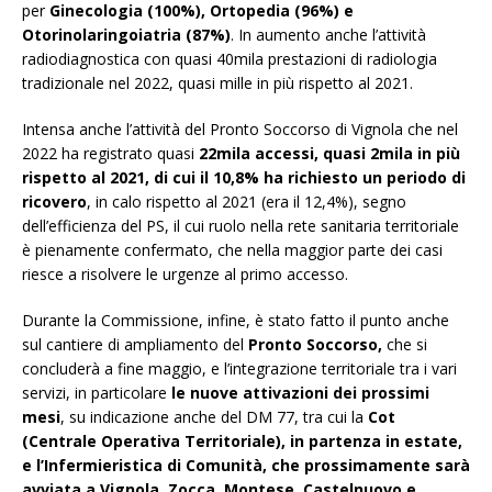
per
Ginecologia (100%), Ortopedia (96%) e
Otorinolaringoiatria (87%)
. In aumento anche l’attività
radiodiagnostica con quasi 40mila prestazioni di radiologia
tradizionale nel 2022, quasi mille in più rispetto al 2021.
Intensa anche l’attività del Pronto Soccorso di Vignola che nel
2022 ha registrato quasi
22mila accessi, quasi 2mila in più
rispetto al 2021, di cui il 10,8% ha richiesto un periodo di
ricovero
, in calo rispetto al 2021 (era il 12,4%), segno
dell’efficienza del PS, il cui ruolo nella rete sanitaria territoriale
è pienamente confermato, che nella maggior parte dei casi
riesce a risolvere le urgenze al primo accesso.
Durante la Commissione, infine, è stato fatto il punto anche
sul cantiere di ampliamento del
Pronto Soccorso,
che si
concluderà a fine maggio, e l’integrazione territoriale tra i vari
servizi, in particolare
le nuove attivazioni dei prossimi
mesi
, su indicazione anche del DM 77, tra cui la
Cot
(Centrale Operativa Territoriale), in partenza in estate,
e l’Infermieristica di Comunità, che prossimamente sarà
avviata a Vignola, Zocca, Montese, Castelnuovo e