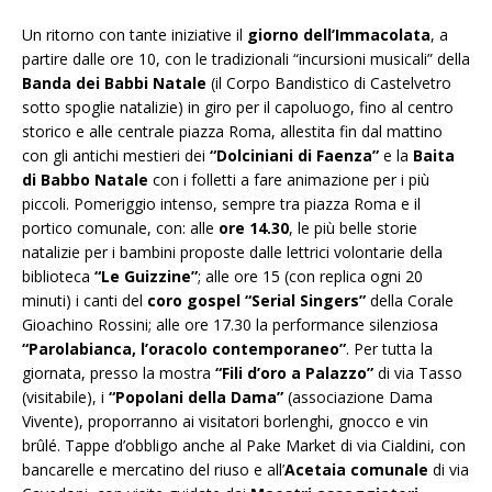
Un ritorno con tante iniziative il
giorno dell’Immacolata
, a
partire dalle ore 10, con le tradizionali “incursioni musicali” della
Banda dei Babbi Natale
(il Corpo Bandistico di Castelvetro
sotto spoglie natalizie) in giro per il capoluogo, fino al centro
storico e alle centrale piazza Roma, allestita fin dal mattino
con gli antichi mestieri dei
“Dolciniani di Faenza”
e la
Baita
di Babbo Natale
con i folletti a fare animazione per i più
piccoli. Pomeriggio intenso, sempre tra piazza Roma e il
portico comunale, con: alle
ore 14.30
, le più belle storie
natalizie per i bambini proposte dalle lettrici volontarie della
biblioteca
“Le Guizzine”
; alle ore 15 (con replica ogni 20
minuti) i canti del
coro gospel “Serial Singers”
della Corale
Gioachino Rossini; alle ore 17.30 la performance silenziosa
“Parolabianca, l’oracolo contemporaneo”
. Per tutta la
giornata, presso la mostra
“Fili d’oro a Palazzo”
di via Tasso
(visitabile), i
“Popolani della Dama”
(associazione Dama
Vivente), proporranno ai visitatori borlenghi, gnocco e vin
brûlé. Tappe d’obbligo anche al Pake Market di via Cialdini, con
bancarelle e mercatino del riuso e all’
Acetaia comunale
di via