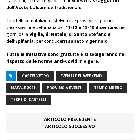
Cavedoni, con visite guidate dai
Maestri assaggiatori
dell’Aceto balsamico tradizionale
.
Il cartellone natalizio castelvetrese proseguirà poi nei
successivi fine settimana dell’
11-12 e 18-19 dicembre
, nei
giorni della
Vigilia, di Natale, di
Santo Stefano e
dell’Epifania
, per concludersi
sabato 8 gennaio
.
Tutte le iniziative sono gratuite e si svolgeranno nel
rispetto delle norme anti-Covid in vigore.
CASTELVETRO
EVENTI DEL WEEKEND
NATALE 2021
PROVINCIA EVENTI
TEMPO LIBERO
TERRE DI CASTELLI
ARTICOLO PRECEDENTE
ARTICOLO SUCCESSIVO