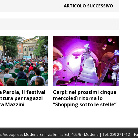
ARTICOLO SUCCESSIVO
 Parola, il festival
Carpi: nei prossimi cinque
ettura per ragazzi
mercoledì ritorna lo
za Mazzini
“Shopping sotto le stelle”
: Videopress Modena S.r.l. via Emilia Est, 402/6 - Modena | Tel.
059 271412
| F