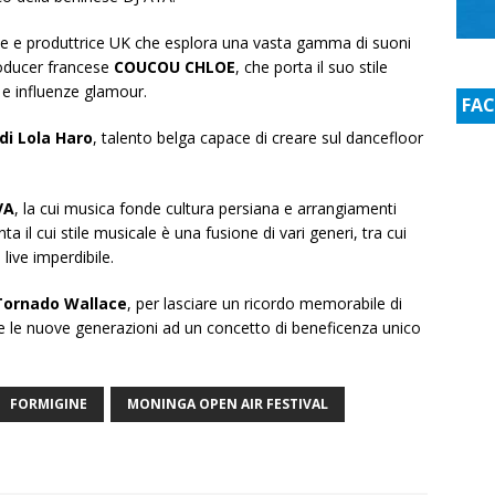
te e produttrice UK che esplora una vasta gamma di suoni
roducer francese
COUCOU CHLOE
, che porta il suo stile
i e influenze glamour.
FA
 di Lola Haro
, talento belga capace di creare sul dancefloor
VA
, la cui musica fonde cultura persiana e arrangiamenti
nta il cui stile musicale è una fusione di vari generi, tra cui
live imperdibile.
 Tornado Wallace
, per lasciare un ricordo memorabile di
re le nuove generazioni ad un concetto di beneficenza unico
FORMIGINE
MONINGA OPEN AIR FESTIVAL