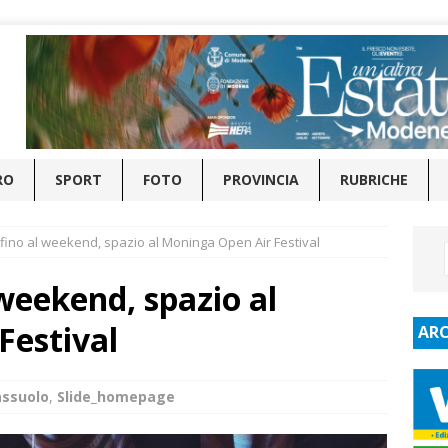
RO
SPORT
FOTO
PROVINCIA
RUBRICHE
 fino al weekend, spazio al Moninga Open Air Festival
 weekend, spazio al
Festival
ARC
assuolo
,
Slide_homepage