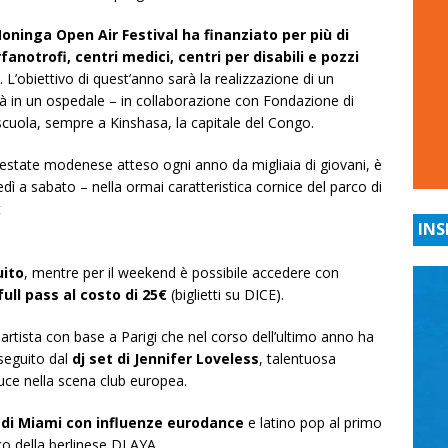
oninga Open Air Festival ha finanziato per più di
notrofi, centri medici, centri per disabili e pozzi
. L’obiettivo di quest’anno sarà la realizzazione di un
ità in un ospedale – in collaborazione con Fondazione di
scuola, sempre a Kinshasa, la capitale del Congo.
l’estate modenese atteso ogni anno da migliaia di giovani, è
ì a sabato – nella ormai caratteristica cornice del parco di
t
INS
uito
, mentre per il weekend è possibile accedere con
full pass al costo di 25€
(biglietti su DICE).
 artista con base a Parigi che nel corso dell’ultimo anno ha
 seguito dal
dj set di Jennifer Loveless
, talentuosa
uce nella scena club europea.
di Miami con influenze eurodance
e latino pop al primo
co della berlinese DJ AYA.