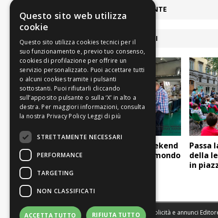
ARTICOLO PRECEDENTE
Questo sito web utilizza
cookie
ARTICOLI COLLEGATI
Leggi di più
STRETTAMENTE NECESSARI
Entomodena, un weekend
Passa la
dedicato al magico mondo
della l
PERFORMANCE
degli insetti (e delle
in piaz
TARGETING
conchiglie)
NON CLASSIFICATI
Sede legale, Redazione, pubblicità e annunci Editore
RIFIUTA TUTTO
ACCETTA TUTTO