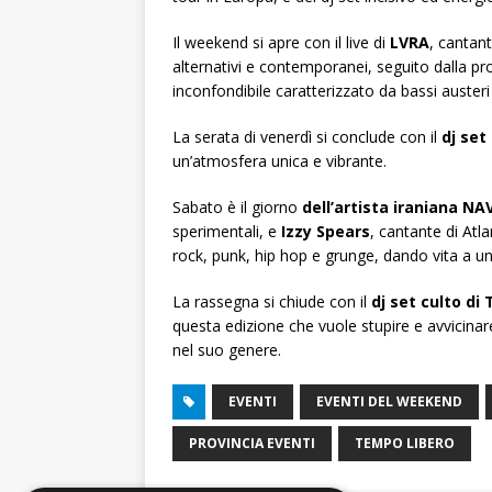
Il weekend si apre con il live di
LVRA
, cantan
alternativi e contemporanei, seguito dalla p
inconfondibile caratterizzato da bassi auster
La serata di venerdì si conclude con il
dj set
un’atmosfera unica e vibrante.
Sabato è il giorno
dell’artista iraniana NA
sperimentali, e
Izzy Spears
, cantante di Atla
rock, punk, hip hop e grunge, dando vita a un 
La rassegna si chiude con il
dj set culto di
questa edizione che vuole stupire e avvicina
nel suo genere.
EVENTI
EVENTI DEL WEEKEND
PROVINCIA EVENTI
TEMPO LIBERO