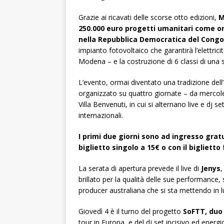
Grazie ai ricavati delle scorse otto edizioni,
M
250.000 euro progetti umanitari come orfa
nella Repubblica Democratica del Congo
impianto fotovoltaico che garantirà l’elettric
Modena – e la costruzione di 6 classi di una 
L’evento, ormai diventato una tradizione del
organizzato su quattro giornate – da mercoled
Villa Benvenuti, in cui si alternano live e dj se
internazionali.
I primi due giorni sono ad ingresso grat
biglietto singolo a 15€ o con il biglietto 
La serata di apertura prevede il live di
Jenys
,
brillato per la qualità delle sue performance,
producer australiana che si sta mettendo in l
Giovedì 4 è il turno del progetto
SoFTT, duo 
tour in Europa, e del dj set incisivo ed energi