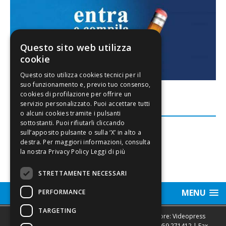
Questo sito web utilizza
cookie
FACEBOOK
Leggi di più
STRETTAMENTE NECESSARI
MENU
PERFORMANCE
TARGETING
Sede legale, Redazione, pubblicità e annunci Editore: Videopress
Modena S.r.l. via Emilia Est, 402/6 - Modena | Tel.
059 271412
| Fax