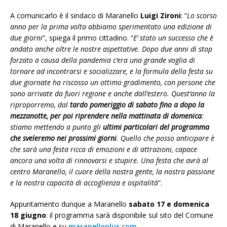
A comunicarlo è il sindaco di Maranello
Luigi Zironi
: “
Lo scorso
anno per la prima volta abbiamo sperimentato una edizione di
due giorni
”, spiega il primo cittadino. “
E’ stato un successo che è
andato anche oltre le nostre aspettative. Dopo due anni di stop
forzato a causa della pandemia c’era una grande voglia di
tornare ad incontrarsi e socializzare, e la formula della festa su
due giornate ha riscosso un ottimo gradimento, con persone che
sono arrivate da fuori regione e anche dall’estero. Quest’anno la
riproporremo, dal
tardo pomeriggio di sabato fino a dopo la
mezzanotte, per poi riprendere nella mattinata di domenica
:
stiamo mettendo a punto gli
ultimi particolari del programma
che sveleremo nei prossimi giorni
. Quello che posso anticipare è
che sarà una festa ricca di emozioni e di attrazioni, capace
ancora una volta di rinnovarsi e stupire. Una festa che avrà al
centro Maranello, il cuore della nostra gente, la nostra passione
e la nostra capacità di accoglienza e ospitalità
”.
Appuntamento dunque a Maranello
sabato 17 e domenica
18 giugno
: il programma sarà disponibile sul sito del Comune
di Maranello e su
maranelloplus.com
.