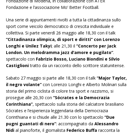
Fondazione di Modena, in collaborazione con ATER
Fondazione e l’associazione Mo’ Better Football.
Una serie di appuntamenti rivolti a tutta la cittadinanza sullo
sport come veicolo democratico di crescita individuale e
collettiva. Si parte venerdì 26 maggio alle 18,30 con il talk
“Cittadinanza olimpica, di sport e diritti” con Lorenzo
Longhi e Unilez Takyi
; alle 21,30 il
“Concerto per Jack
London. Un melodramma jazz d’amore e pugilato”
.
spettacolo con
Fabrizio Bosso, Luciano Biondini e Silvio
Castiglioni
tratto da un racconto dello scrittore statunitense.
Sabato 27 maggio si parte alle 18,30 con il talk
“Major Taylor,
il negro volante”
con Lorenzo Longhi e Alberto Molinari sulla
storia del primo ciclista di colore tra sport e razzismo, si
prosegue alle 20,30 con
“Sócrates e la Democrazia
Corinthiana”
, spettacolo sulla storia del calciatore brasiliano
Sócrates e l’esperienza leggendaria della Democrazia
Corinthiana e si chiude alle 21.30 con lo spettacolo
“Due
pugni guantati di nero”
: accompagnato da
Alessandro
Nidi
al pianoforte, il giornalista
Federico Buffa
racconta la