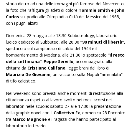
storia dietro ad una delle immagini più famose del Novecento,
la foto che raffigura gli atleti di colore
Tommie Smith e John
Carlos
sul podio alle Olimpiadi a Città del Messico del 1968,
con i pugni alzati.
Domenica 28 maggio alle 18,30 Subbuteology, laboratorio
ludico dedicato al Subbuteo, alle 20,30
“90 minuti di libertà”
,
spettacolo sul campionato di calcio del 1944 e il
bombardamento di Modena, alle 21,30 lo spettacolo
“Il resto
della settimana”
:
Peppe Servillo
, accompagnato alla
chitarra da
Cristiano Califano
, legge brani dal libro di
Maurizio De Giovanni
, un racconto sulla Napoli “ammalata”
di tifo calcistico.
Nel weekend sono previsti anche momenti di restituzione alla
cittadinanza rispetto al lavoro svolto nei mesi scorsi nei
laboratori nelle scuole: sabato 27 alle 17.30 la presentazione
della graphic novel con il
Collettivo Fx
, domenica 28 l’incontro
tra
Marco Magnone
e i ragazzi che hanno partecipato al
laboratorio letterario.