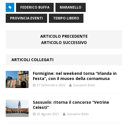
FEDERICO BUFFA
MARANELLO
PROVINCIA EVENTI
TEMPO LIBERO
ARTICOLO PRECEDENTE
ARTICOLO SUCCESSIVO
ARTICOLI COLLEGATI
Formigine: nel weekend torna “Irlanda in
Festa”, con il museo della cornamusa
27 Settembre 2022
Giovanni Botti
Sassuolo: ritorna il concorso “Vetrine
Celesti”
20 Agosto 2021
Giovanni Botti