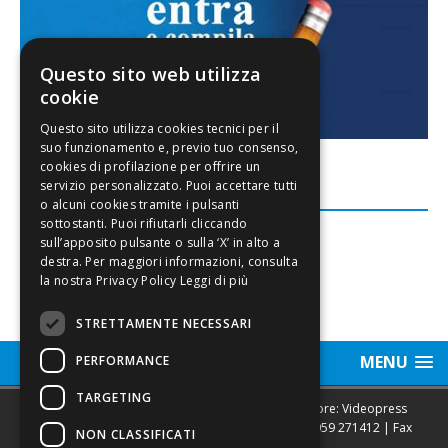
Questo sito web utilizza
cookie
FACEBOOK
Leggi di più
STRETTAMENTE NECESSARI
MENU
PERFORMANCE
TARGETING
Sede legale, Redazione, pubblicità e annunci Editore: Videopress
Modena S.r.l. via Emilia Est, 402/6 - Modena | Tel.
059 271412
| Fax
NON CLASSIFICATI
0593682441