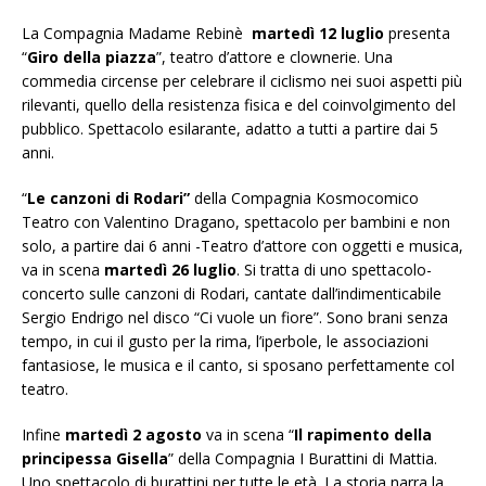
La Compagnia Madame Rebinè
martedì 12 luglio
presenta
“
Giro della piazza
”, teatro d’attore e clownerie. Una
commedia circense per celebrare il ciclismo nei suoi aspetti più
rilevanti, quello della resistenza fisica e del coinvolgimento del
pubblico. Spettacolo esilarante, adatto a tutti a partire dai 5
anni.
“
Le canzoni di Rodari”
della Compagnia Kosmocomico
Teatro con Valentino Dragano, spettacolo per bambini e non
solo, a partire dai 6 anni -Teatro d’attore con oggetti e musica,
va in scena
martedì 26 luglio
. Si tratta di uno spettacolo-
concerto sulle canzoni di Rodari, cantate dall’indimenticabile
Sergio Endrigo nel disco “Ci vuole un fiore”. Sono brani senza
tempo, in cui il gusto per la rima, l’iperbole, le associazioni
fantasiose, le musica e il canto, si sposano perfettamente col
teatro.
Infine
martedì 2 agosto
va in scena “
Il rapimento della
principessa Gisella
” della Compagnia I Burattini di Mattia.
Uno spettacolo di burattini per tutte le età. La storia narra la