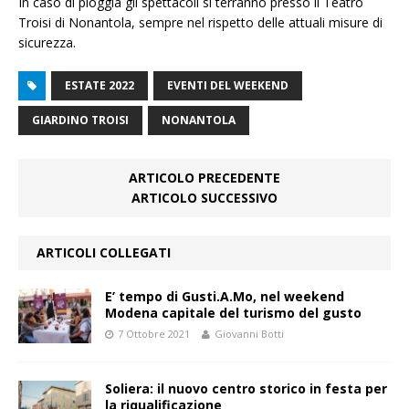
In caso di pioggia gli spettacoli si terranno presso il Teatro
Troisi di Nonantola, sempre nel rispetto delle attuali misure di
sicurezza.
ESTATE 2022
EVENTI DEL WEEKEND
GIARDINO TROISI
NONANTOLA
ARTICOLO PRECEDENTE
ARTICOLO SUCCESSIVO
ARTICOLI COLLEGATI
E’ tempo di Gusti.A.Mo, nel weekend
Modena capitale del turismo del gusto
7 Ottobre 2021
Giovanni Botti
Soliera: il nuovo centro storico in festa per
la riqualificazione