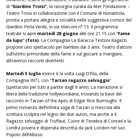
di
“Giardino Troisi”
, la rassegna curata da Ater Fondazione –
Teatro Troisi in collaborazione con il Comune di Nonantola,
pronta a portare allegria e socialità nella suggestiva cornice del
Giardino Perla Verde, in via Marconi n° 13.
Il programma
teatrale si apre
martedì 28 giugno
alle ore 21 15 con “
Fame
da lupo” (foto)
. La Compagnia La Baracca Testoni Ragazzi
propone uno spettacolo per bambini dai 3 anni. Teatro d’attore
sull’istinto primordiale della fame e sul giocare a mangiare,
attraverso racconti divertenti.
Martedì 5 luglio
invece è la volta Luigi D’Elia, della
Compagnia INTI, con “
Tarzan ragazzo selvaggio
”
(spettacolo per tutti a partite dagli 8 anni). La narrazione si
libera della tradizione hollywoodiana, trovando la base del
racconto in Tarzan of the Apes di Edgar Rice Burroughs. Il
primo romanzo dell’infinita saga di Tarzan si mescola alla
scrittura scolpita nel legno dei due autori, ma anche a Il
Ragazzo selvaggio di Truffaut, Cuore di Tenebra di Conrad e la
Londra povera e disperata descritta da Jack London nel suo
Popolo dell’Abisso.