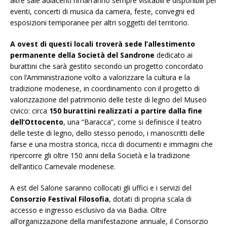
altre sale adiacenti rimarranno sempre visitabili e disponibili per
eventi, concerti di musica da camera, feste, convegni ed
esposizioni temporanee per altri soggetti del territorio.
A ovest di questi locali troverà sede l’allestimento
permanente della Società del Sandrone
dedicato ai
burattini che sarà gestito secondo un progetto concordato
con l’Amministrazione volto a valorizzare la cultura e la
tradizione modenese, in coordinamento con il progetto di
valorizzazione del patrimonio delle teste di legno del Museo
civico: circa
150 burattini realizzati a partire dalla fine
dell’Ottocento
, una “Baracca”, come si definisce il teatro
delle teste di legno, dello stesso periodo, i manoscritti delle
farse e una mostra storica, ricca di documenti e immagini che
ripercorre gli oltre 150 anni della Società e la tradizione
dell’antico Carnevale modenese.
A est del Salone saranno collocati gli uffici e i servizi del
Consorzio Festival Filosofia
, dotati di propria scala di
accesso e ingresso esclusivo da via Badia. Oltre
all’organizzazione della manifestazione annuale, il Consorzio