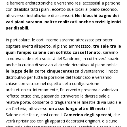
le barriere architettoniche e verranno resi accessibili a persone
con disabilità tutti i piani, eccetto due locali al piano secondo,
attraverso l’installazione di ascensori.
Nei blocchi bagno dei
vari piani saranno inoltre realizzati anche servizi igienici
per disabili.
In particolare, le corti interne saranno attrezzate per poter
ospitare eventi all’aperto, al piano ammezzato,
tre sale tra le
quali l’ampio salone con soffitto cassettonato
, saranno
la nuova sede della società del Sandrone, in cui troverà spazio
anche la cucina di servizio al circolo ricreativo. Al piano nobile,
le logge della corte cinquecentesca
diventeranno il nodo
distributivo per tutta la porzione del fabbricato e verranno
chiuse con vetrate nel rispetto della configurazione
architettonica. Internamente, l’intervento preserva e valorizza
l’effetto ottico che, passando attraverso le diverse sale e
relative porte, consente di traguardare le finestre di via Badia e
via Carteria, attraverso
un asse lungo oltre 65 metri
. Il
Salone delle feste, così come il
Camerino degli specchi
, che
verrà ripristinato con gli apparati decorativi originari, e alcune