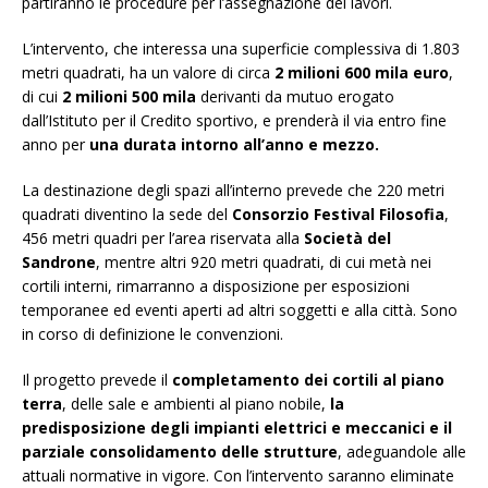
partiranno le procedure per l’assegnazione dei lavori.
L’intervento, che interessa una superficie complessiva di 1.803
metri quadrati, ha un valore di circa
2 milioni 600 mila euro
,
di cui
2 milioni 500 mila
derivanti da mutuo erogato
dall’Istituto per il Credito sportivo, e prenderà il via entro fine
anno per
una durata intorno all’anno e mezzo.
La destinazione degli spazi all’interno prevede che 220 metri
quadrati diventino la sede del
Consorzio Festival Filosofia
,
456 metri quadri per l’area riservata alla
Società del
Sandrone
, mentre altri 920 metri quadrati, di cui metà nei
cortili interni, rimarranno a disposizione per esposizioni
temporanee ed eventi aperti ad altri soggetti e alla città. Sono
in corso di definizione le convenzioni.
Il progetto prevede il
completamento dei cortili al piano
terra
, delle sale e ambienti al piano nobile,
la
predisposizione degli impianti elettrici e meccanici e il
parziale consolidamento delle strutture
, adeguandole alle
attuali normative in vigore. Con l’intervento saranno eliminate