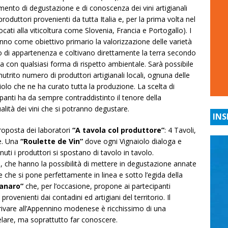
nto di degustazione e di conoscenza dei vini artigianali
produttori provenienti da tutta Italia e, per la prima volta nel
cati alla viticoltura come Slovenia, Francia e Portogallo). I
anno come obiettivo primario la valorizzazione delle varietà
torio di appartenenza e coltivano direttamente la terra secondo
linea con qualsiasi forma di rispetto ambientale. Sarà possibile
nutrito numero di produttori artigianali locali, ognuna delle
iolo che ne ha curato tutta la produzione. La scelta di
panti ha da sempre contraddistinto il tenore della
lità dei vini che si potranno degustare.
INS
roposta dei laboratori
“A tavola col produttore”
: 4 Tavoli,
re. Una
“Roulette de Vin”
dove ogni Vignaiolo dialoga e
uti i produttori si spostano di tavolo in tavolo.
, che hanno la possibilità di mettere in degustazione annate
 che si pone perfettamente in linea e sotto l’egida della
Panaro”
che, per l’occasione, propone ai partecipanti
 provenienti dai contadini ed artigiani del territorio. Il
 arrivare all’Appennino modenese è ricchissimo di una
elare, ma soprattutto far conoscere.