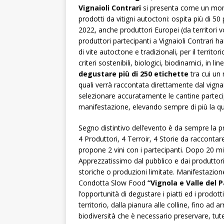
Vignaioli Contrari
si presenta come un mome
prodotti da vitigni autoctoni: ospita più di 50 
2022, anche produttori Europei (da territori vo
produttori partecipanti a Vignaioli Contrari h
di vite autoctone e tradizionali, per il terri
criteri sostenibili, biologici, biodinamici, in 
degustare più di 250 etichette
tra cui un 
quali verrà raccontata direttamente dal vigna
selezionare accuratamente le cantine parteci
manifestazione, elevando sempre di più la qua
Segno distintivo dell’evento è da sempre la p
4 Produttori, 4 Terroir, 4 Storie da racconta
propone 2 vini con i partecipanti. Dopo 20 min
Apprezzatissimo dal pubblico e dai produttori
storiche o produzioni limitate. Manifestazione
Condotta Slow Food
“Vignola e Valle del 
l’opportunità di degustare i piatti ed i prodotti
territorio, dalla pianura alle colline, fino ad
biodiversità che è necessario preservare, tut