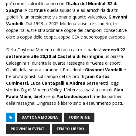
po’ come i calciofili fanno con
l’Italia del Mundial ’82 di
Spagna
. A costruire quella squadra e ad arricchirla di altri
gioielli fu un presidente visionario quanto vulcanico,
Giovanni
Vandelli
. Dal 1993 al 2005 Modena vinse tre scudetti, tre
coppe Italia, tre straordinarie coppe dei campioni consecutive
oltre a coppa delle coppe, coppa CEV e supercoppa europea.
Della Daytona Modena e di tanto altro si parlerà
venerdì 22
settembre alle 20,30 al Castello di Formigine
, in piazza
Calcagnini 1, durante la quarta rassegna di “Gente di sport”.
Ospiti della serata saranno il Presidente
Giovanni Vandelli
e
tre protagonisti sul campo del calibro di
Juan Carlos
Cuminetti, Luca Cantagalli e Andrea Sartoretti
, oggi
storico Dg di Modena Volley. L’intervista sarà a cura di
Gian
Paolo Maini
, direttore di
Parlandodisport
, media partner
della rassegna. L’ingresso è libero sino a esaurimento posti.
DAYTONA MODENA
FORMIGINE
PROVINCIA EVENTI
TEMPO LIBERO