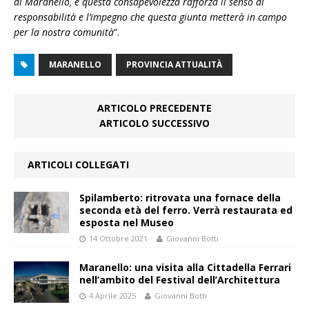
di Maranello, e questa consapevolezza rafforza il senso di
responsabilità e l’impegno che questa giunta metterà in campo
per la nostra comunità
”.
MARANELLO
PROVINCIA ATTUALITÀ
ARTICOLO PRECEDENTE
ARTICOLO SUCCESSIVO
ARTICOLI COLLEGATI
Spilamberto: ritrovata una fornace della
seconda età del ferro. Verrà restaurata ed
esposta nel Museo
14 Ottobre 2021
Giovanni Botti
Maranello: una visita alla Cittadella Ferrari
nell’ambito del Festival dell’Architettura
4 Aprile 2025
Giovanni Botti