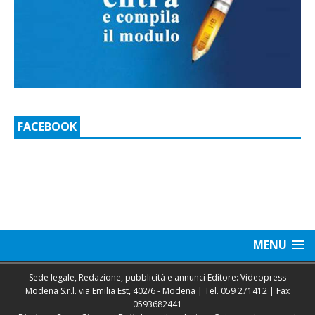
FACEBOOK
MENU
Sede legale, Redazione, pubblicità e annunci Editore: Videopress
Modena S.r.l. via Emilia Est, 402/6 - Modena | Tel.
059 271412
| Fax
0593682441