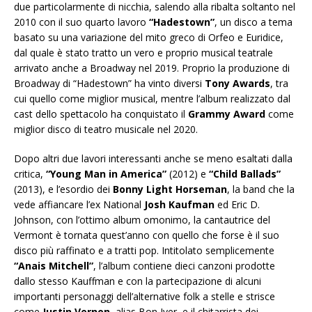
due particolarmente di nicchia, salendo alla ribalta soltanto nel
2010 con il suo quarto lavoro
“Hadestown”
, un disco a tema
basato su una variazione del mito greco di Orfeo e Euridice,
dal quale è stato tratto un vero e proprio musical teatrale
arrivato anche a Broadway nel 2019. Proprio la produzione di
Broadway di “Hadestown” ha vinto diversi
Tony Awards
, tra
cui quello come miglior musical, mentre l’album realizzato dal
cast dello spettacolo ha conquistato il
Grammy Award
come
miglior disco di teatro musicale nel 2020.
Dopo altri due lavori interessanti anche se meno esaltati dalla
critica,
“Young Man in America”
(2012) e
“Child Ballads”
(2013), e l’esordio dei
Bonny Light Horseman
, la band che la
vede affiancare l’ex National
Josh Kaufman
ed Eric D.
Johnson, con l’ottimo album omonimo, la cantautrice del
Vermont è tornata quest’anno con quello che forse è il suo
disco più raffinato e a tratti pop. Intitolato semplicemente
“Anais Mitchell”
, l’album contiene dieci canzoni prodotte
dallo stesso Kauffman e con la partecipazione di alcuni
importanti personaggi dell’alternative folk a stelle e strisce
come
Justin Vernon
, alias Bon Iver, e il chitarrista dei