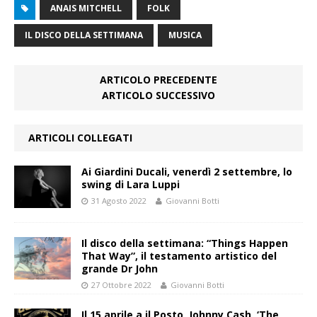
ANAIS MITCHELL
FOLK
IL DISCO DELLA SETTIMANA
MUSICA
ARTICOLO PRECEDENTE
ARTICOLO SUCCESSIVO
ARTICOLI COLLEGATI
Ai Giardini Ducali, venerdì 2 settembre, lo
swing di Lara Luppi
31 Agosto 2022
Giovanni Botti
Il disco della settimana: “Things Happen
That Way”, il testamento artistico del
grande Dr John
27 Ottobre 2022
Giovanni Botti
Il 15 aprile a il Posto, Johnny Cash, ‘The