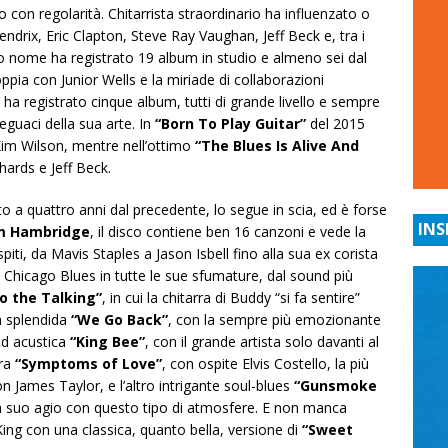
vo con regolarità. Chitarrista straordinario ha influenzato o
ndrix, Eric Clapton, Steve Ray Vaughan, Jeff Beck e, tra i
o nome ha registrato 19 album in studio e almeno sei dal
coppia con Junior Wells e la miriade di collaborazioni
 ha registrato cinque album, tutti di grande livello e sempre
seguaci della sua arte. In
“Born To Play Guitar”
del 2015
Kim Wilson, mentre nell’ottimo
“The Blues Is Alive And
hards e Jeff Beck.
ito a quattro anni dal precedente, lo segue in scia, ed è forse
INS
 Hambridge
, il disco contiene ben 16 canzoni e vede la
piti, da Mavis Staples a Jason Isbell fino alla sua ex corista
 il Chicago Blues in tutte le sue sfumature, dal sound più
Do the Talking”
, in cui la chitarra di Buddy “si fa sentire”
la splendida
“We Go Back”
, con la sempre più emozionante
 ed acustica
“King Bee”
, con il grande artista solo davanti al
ura
“Symptoms of Love”
, con ospite Elvis Costello, la più
n James Taylor, e l’altro intrigante soul-blues
“Gunsmoke
 a suo agio con questo tipo di atmosfere. E non manca
ing con una classica, quanto bella, versione di
“Sweet