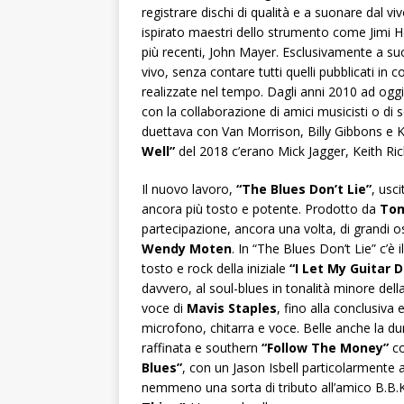
registrare dischi di qualità e a suonare dal vi
ispirato maestri dello strumento come Jimi He
più recenti, John Mayer. Esclusivamente a su
vivo, senza contare tutti quelli pubblicati in 
realizzate nel tempo. Dagli anni 2010 ad oggi
con la collaborazione di amici musicisti o di 
duettava con Van Morrison, Billy Gibbons e 
Well”
del 2018 c’erano Mick Jagger, Keith Ric
Il nuovo lavoro,
“The Blues Don’t Lie”
, usc
ancora più tosto e potente. Prodotto da
Tom
partecipazione, ancora una volta, di grandi os
Wendy Moten
. In “The Blues Don’t Lie” c’è
tosto e rock della iniziale
“I Let My Guitar 
davvero, al soul-blues in tonalità minore del
voce di
Mavis Staples
, fino alla conclusiva
microfono, chitarra e voce. Belle anche la d
raffinata e southern
“Follow The Money”
co
Blues”
, con un Jason Isbell particolarmente
nemmeno una sorta di tributo all’amico B.B.K