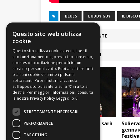
BLUES
BUDDY GUY
IL DISCO
Questo sito web utilizza
ARTICOLO PRECEDENTE
cookie
ARTICOLI COLLEGATI
Leggi di più
STRETTAMENTE NECESSARI
Il “Giubileo di Vasco” sarà
Soliera:
PERFORMANCE
a Roma
gennaio
TARGETING
Festiva