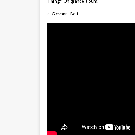
Thing”
. Un grande album.
di Giovanni Botti