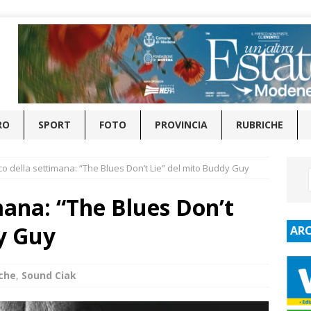
RO
SPORT
FOTO
PROVINCIA
RUBRICHE
sco della settimana: “The Blues Don’t Lie” del mito Buddy Guy
imana: “The Blues Don’t
y Guy
ARC
che
,
Sound Ciak