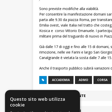
Sono previste modifiche alla viabilità.
Per consentire la manifestazione domani sarà 
parta alle 9.30 da piazza Roma, per transitare 
Emilia ovest, viale Italia nel tratto che coste
Kosica e corso Vittorio Emanuele. I partecipa
militare prima del traguardo di nuovo in Pia
Già dalle 17 di oggi e fino alle 15 di domani, 
rimozione, nelle vie Farini e largo San Giorgi
Canalgrande è vietata la sosta dalle 7 alle 15.
Anche il trasporto pubblico subirà variazioni 
ACCADEMIA
ADMO
CORSA
ARTICOLO PRECEDENTE
Questo sito web utilizza
cookie
ARTICOLI COLLEGATI