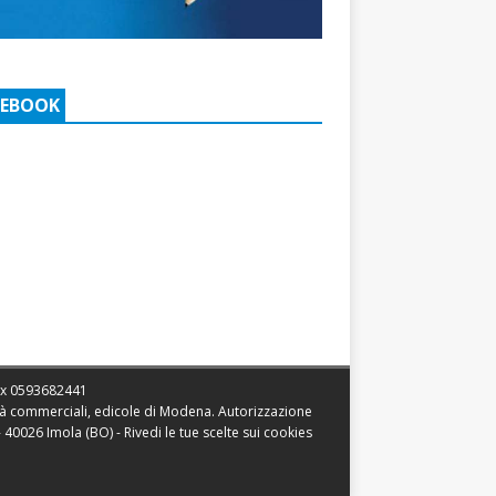
CEBOOK
ax
0593682441
vità commerciali, edicole di Modena. Autorizzazione
 - 40026 Imola (BO) -
Rivedi le tue scelte sui cookies