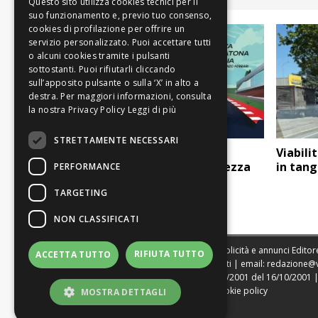
Leggi di più
STRETTAMENTE NECESSARI
Domenica viabilità
Viabilit
modificata per la mezza
in tang
PERFORMANCE
maratona
TARGETING
NON CLASSIFICATI
Sede legale, Redazione, pubblicità e annunci Editore
RIFIUTA TUTTO
ACCETTA TUTTO
Direttore Resp. Giovanni Botti | email:
redazione@
Tribunale di Modena n. 1604/2001 del 16/10/2001 | St
|
Web Agency Modena
|
Cookie policy
MOSTRA DETTAGLI
|
Privacy policy