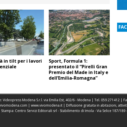
FA
à in tilt per i lavori
Sport, Formula 1:
enziale
presentato il “Pirelli Gran
Premio del Made in Italy e
dell’Emilia-Romagna”
: Videopress Modena S.r.l. via Emilia Est, 402/6 - Modena | Tel.
059 271412
| F
vivomodena.com
|
www.vivomodena.it
| Diffusione gratuita in abitazioni, atti
ampa: Centro Servizi Editoriali srl - Stabilimento di Imola - Via Selice 187/189