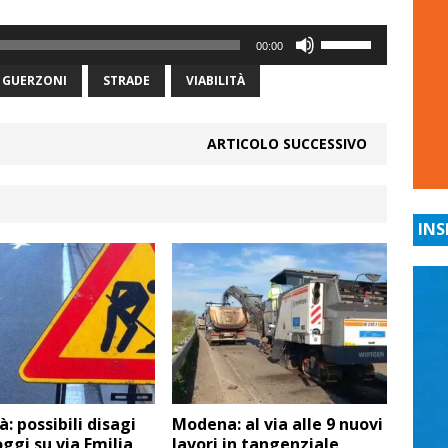
Usa
00:00
i
tasti
GUERZONI
STRADE
VIABILITÀ
freccia
su/giù
ARTICOLO SUCCESSIVO
per
aumentare
o
diminuire
INS
il
volume.
à: possibili disagi
Modena: al via alle 9 nuovi
ggi su via Emilia
lavori in tangenziale