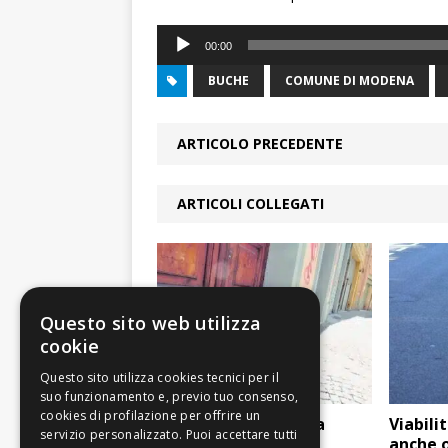
Audio
00:00
Player
BUCHE
COMUNE DI MODENA
ARTICOLO PRECEDENTE
ARTICOLI COLLEGATI
Questo sito web utilizza
cookie
Modena: è iniziata la
Viabilit
rivoluzione rifiuti
anche o