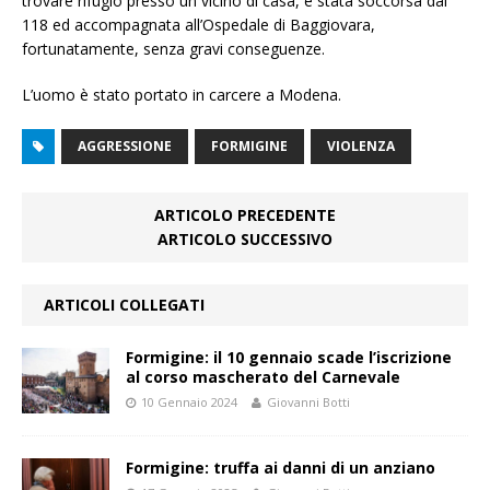
trovare rifugio presso un vicino di casa, è stata soccorsa dal
118 ed accompagnata all’Ospedale di Baggiovara,
fortunatamente, senza gravi conseguenze.
L’uomo è stato portato in carcere a Modena.
AGGRESSIONE
FORMIGINE
VIOLENZA
ARTICOLO PRECEDENTE
ARTICOLO SUCCESSIVO
ARTICOLI COLLEGATI
Formigine: il 10 gennaio scade l’iscrizione
al corso mascherato del Carnevale
10 Gennaio 2024
Giovanni Botti
Formigine: truffa ai danni di un anziano