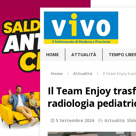
HOME
ATTUALITÀ
TEMPO LIBE
Home
Attualità
Il Team Enjoy tras
Il Team Enjoy tras
radiologia pediatric
5 Settembre 2024
Attualità
,
Sli