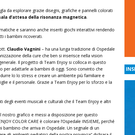
la da esplorare grazie disegni, grafiche e pannelli colorati
sala d’attesa della risonanza magnetica
.
tematiche e saranno anche inseriti giochi interattivi rendendo
ti i bambini ricoverati.
ott.
Claudio Vagnini
– ha una lunga tradizione di Ospedale
zzazione della cure che ben si inserisce nella vision
enerale. Il progetto di Team Enjoy si colloca in questo
INS
o per adattarle ai bambini di oggi. Sono convinto che
urre lo lo stress e creare un ambiente più familiare e
miglie e il personale. Grazie a Team Enjoy per lo sforzo e la
i degli eventi musicali e culturali che il Team Enjoy e altri
dal nostro grafico e messi a disposizione per questo
i ENJOY COLOR CARE è colorare l’Ospedale INSIEME, perché
gni bambino che arriva in Ospedale. Un segnale di un
 gli ambienti pediatrici della nostra provincia” dichiara il