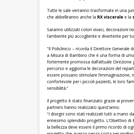
Tutte le sale verranno trasformate in una jung
che abbelliranno anche la
RX viscerale
e la
Saranno utilizzati colori vivaci, decorazioni 
l’ambiente più accogliente e divertente per tut
“Il Policlinico – ricorda il Direttore Generale d
a Misura di Bambino che è una forma di umani
fortemente promossa dall’attuale Direzione g
percorso e aggiorna le decorazioni del repart
essere possano stimolare l’immaginazione, rid
confortevole per i piccoli pazienti, le loro fa
sensibilità.”
Il progetto è stato finanziato grazie ai provent
partners hanno realizzato quest’anno.
“I disegni sono stati realizzati tutti a mano 
ennesimo splendido progetto. L’Obiettivo d
la bellezza deve essere il primo ricordo di o
progetto che avanza senza sosta per migliorare