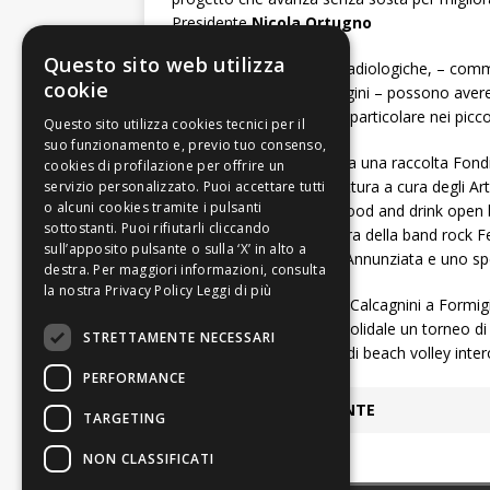
Presidente
Nicola Ortugno
Questo sito web utilizza
“Molte apparecchiatura radiologiche, – com
cookie
di Diagnostica per Immagini – possono avere c
timore o apprensione, in particolare nei piccol
Il 28 giugno era già partita una raccolta Fo
allestita una mostra di pittura a cura degli A
artigianato artistico, un food and drink open
dalle 21, musica live a cura della band rock 
Daniele assieme a Luca Annunziata e uno spet
Leggi di più
Il 15 settembre in Piazza Calcagnini a Formi
tantissimo, un aperitivo solidale un torneo di
STRETTAMENTE NECESSARI
terrà un torneo sportivo di beach volley inte
PERFORMANCE
ARTICOLO PRECEDENTE
TARGETING
NON CLASSIFICATI