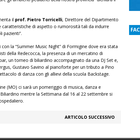
menta il
prof. Pietro Torricelli
, Direttore del Dipartimento
aratteristiche di aspetto o rumorosità tali da indurre
FA
i pazienti”.
ndi con la “Summer Music Night” di Formigine dove era stata
rtisti della Redecocca, la presenza di un mercatino di
 bar, un torneo di biliardino accompagnato da una DJ Set e,
Fergus, Gustavo Savino al pianoforte per un tributo a Pino
tacolo di danza con gli allievi della scuola Backstage.
gine (MO) ci sarà un pomeriggio di musica, danza e
 Biliardino mentre la Settimana dal 16 al 22 settembre si
rospedaliero.
ARTICOLO SUCCESSIVO