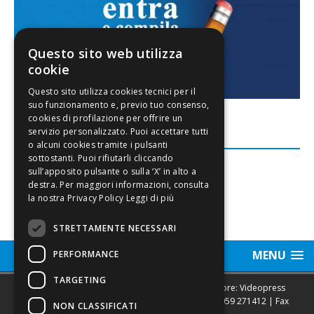
Questo sito web utilizza
cookie
FACEBOOK
Leggi di più
STRETTAMENTE NECESSARI
MENU
PERFORMANCE
TARGETING
Sede legale, Redazione, pubblicità e annunci Editore: Videopress
Modena S.r.l. via Emilia Est, 402/6 - Modena | Tel.
059 271412
| Fax
NON CLASSIFICATI