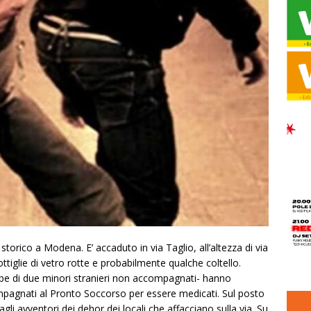
o storico a Modena. E’ accaduto in via Taglio, all’altezza di via
ottiglie di vetro rotte e probabilmente qualche coltello.
ebbe di due minori stranieri non accompagnati- hanno
compagnati al Pronto Soccorso per essere medicati. Sul posto
gli avventori dei dehor dei locali che affacciano sulla via. Su