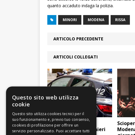
quanto accaduto indaga la polizia.
MINORI
MODENA
RISSA
ARTICOLO PRECEDENTE
ARTICOLI COLLEGATI
Questo sito web utilizza
cookie
Armata di coltello,
Scioper
aggredisce i Carabinieri
Modena