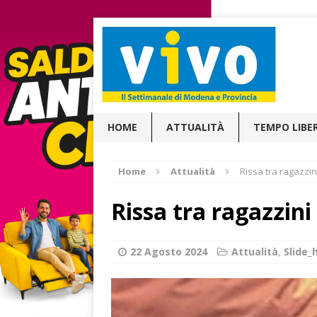
HOME
ATTUALITÀ
TEMPO LIBE
Home
Attualità
Rissa tra ragazzini
Rissa tra ragazzini 
22 Agosto 2024
Attualità
,
Slide