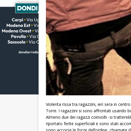
Violenta rissa tra ragazzini, ieri sera in centr
Torre. I ragazzini si sono affrontati usando b
Almeno due dei ragazzi coinvolti -si tratter
riportato ferite superficiali e sono stati ac
sono accorse le forze dell’ordine, chiamate da